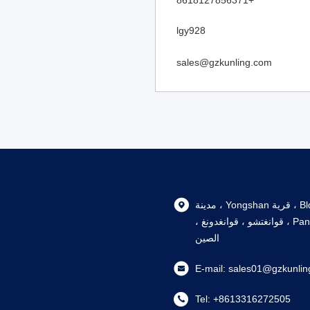
+8618127856371
lgy928
sales@gzkunling.com
105، Bldg 6, 102 Nanlu ، قرية Yongshan ، مدينة
Shiqi ، منطقة Panyu ، قوانغتشو ، قوانغدونغ ،
الصين
E-mail:
sales01@gzkunlin
Tel:
+8613316272505