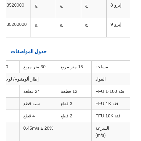
إيزو 8
ج
ج
ج
3520000
إيزو 9
ج
ج
ج
35200000
جدول المواصفات
مساحة
15 متر مربع
30 متر مربع
50 متر مربع
المواد
إطار ألومنيوم/ لوحة فو
فئة FFU 1-100
12 قطعة
24 قطعة
48 ق
فئة FFU-1K
3 قطع
ستة قطع
تسع
فئة FFU 10K
2 قطع
4 قطع
ست
السرعة
0.45m/s ± 20%
(m/s)