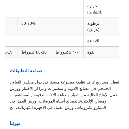
الحرارة
(اختياري)
الرطوبة
50-70%
(عرض)
الإضاءة
القوة
2.4-7كيلوواط
4.8-10كيلوواط
9.6-19كيلوواط
صناعة التطبيقات
تغطي مشاريع غرف نظيفة مصنوعة مسبقا في دول مجلس التعاون
الخليجي في مصانع الأدوية والمختبرات ومراكز الاختبار وورش
عمل الإنتاج الخالية من الغبار وصناعة الآلات الدقيقة والمستشفيات
ومصانع الإلكترونياتمصانع أشباه الموصلات، ورش العمل في
الميكروإلكترونيات، ورش العمل في الأجهزة الكهربائية، الخ
ميزتنا