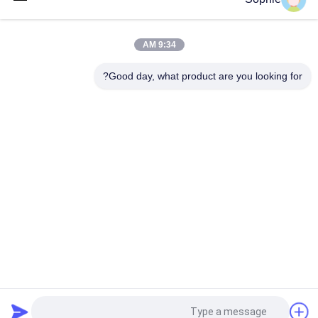
غرفة نظيفة معيارية 50 متر مربع مع 9 وحدات ترشيح نهائية للتحكم في
نظافة هواء الصيدلة في جنوب شرق آسيا
9:34 AM
غرفة تنظيف مسبقة الصنع عالية الكفاءة مزودة بمرشح هيبا H14
للاستخدام الصناعي في جنوب شرق آسيا
Good day, what product are you looking for?
فئات شعبية
جميع
دش الهواء
غرف الأبحاث الجاهزة
وحدة مرشح المروحة
صندوق المرور
فلتر الهواء
كشك التدفق
خزانة الهواء النقي
صندوق فلتر هواء هيبا
طلب اقتباس