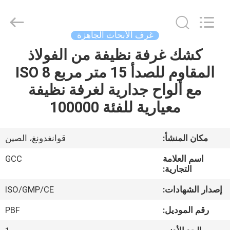
Guangzhou
Cleanroom
Construction
Co.,
Ltd..
غرف الأبحاث الجاهزة
All
Rights
Reserved.
كشك غرفة نظيفة من الفولاذ
المنزل
المقاوم للصدأ 15 متر مربع ISO 8
المنتجات
مع ألواح جدارية لغرفة نظيفة
معيارية للفئة 100000
مقاطع
فيديو
مكان المنشأ:
قوانغدونغ، الصين
اسم العلامة
GCC
حولنا
التجارية:
إصدار الشهادات:
ISO/GMP/CE
جولة
رقم الموديل:
PBF
في