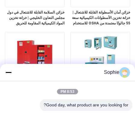
خزائن أمان الأسطوانة القابلة للاشتعال |
خزائن السلامة القابلة للاشتعال في دول
خزانة تخزين الأسطوانات الكيميائية سعة
مجلس التعاون الخليجي | خزانة تخزين
55 جالونًا معتمدة من OSHA للاستخدام
المواد الكيميائية المقاومة للحريق
الصناعي
معتمدة وفقًا لمعايير EN 14470-1
OSHA NFPA 30
Sophie
خزانات التخزين الآمنة للآفات
خزائن السلامة القابلة للاحتراق في دول
مجلس التعاون الخليجي | حلول تخزين
8:53 PM
آمنة للدهانات والبخاخات والمواد القابلة
للاحتراق
Good day, what product are you looking for?