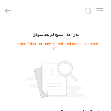
Guangzhou
Cleanroom
Construction
Co.,
Ltd..
All
Rights
Reserved.
المنزل
عذرًا! هذا المنتج لم يعد متوفرًا.
المنتجات
Let's see if there are any related products that interest
you
مقاطع
فيديو
حولنا
جولة
في