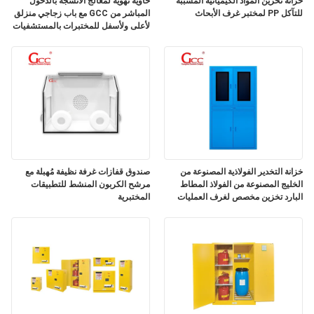
خزانة تخزين المواد الكيميائية المسببة
حاوية تهوية لمعالج الأنسجة بالدخول
أسعار
للتآكل PP لمختبر غرف الأبحاث
المباشر من GCC مع باب زجاجي منزلق
لأعلى ولأسفل للمختبرات بالمستشفيات
خريطة
الموقع
سياسة
الخصوصية
خزانة التخدير الفولاذية المصنوعة من
صندوق قفازات غرفة نظيفة مُهبلة مع
الخليج المصنوعة من الفولاذ المطاط
مرشح الكربون المنشط للتطبيقات
البارد تخزين مخصص لغرف العمليات
المختبرية
ومناطق إعداد التخدير