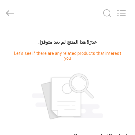
Guangzhou
Cleanroom
Construction
Co.,
Ltd..
All
Rights
Reserved.
المنزل
عذرًا! هذا المنتج لم يعد متوفرًا.
المنتجات
Let's see if there are any related products that interest
you
مقاطع
فيديو
حولنا
جولة
في