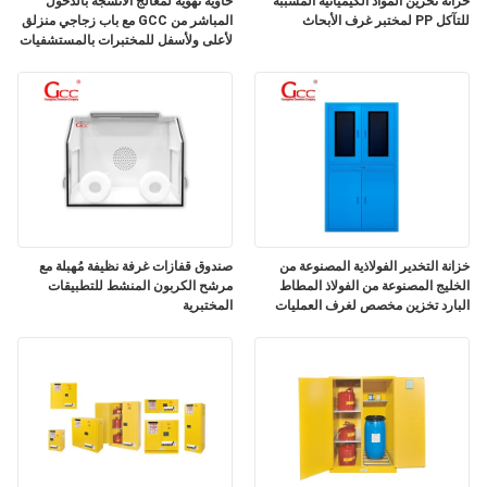
خزانة تخزين المواد الكيميائية المسببة
حاوية تهوية لمعالج الأنسجة بالدخول
أسعار
للتآكل PP لمختبر غرف الأبحاث
المباشر من GCC مع باب زجاجي منزلق
لأعلى ولأسفل للمختبرات بالمستشفيات
خريطة
الموقع
سياسة
الخصوصية
خزانة التخدير الفولاذية المصنوعة من
صندوق قفازات غرفة نظيفة مُهبلة مع
الخليج المصنوعة من الفولاذ المطاط
مرشح الكربون المنشط للتطبيقات
البارد تخزين مخصص لغرف العمليات
المختبرية
ومناطق إعداد التخدير