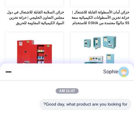
خزائن أمان الأسطوانة القابلة للاشتعال |
خزائن السلامة القابلة للاشتعال في دول
خزانة تخزين الأسطوانات الكيميائية سعة
مجلس التعاون الخليجي | خزانة تخزين
55 جالونًا معتمدة من OSHA للاستخدام
المواد الكيميائية المقاومة للحريق
الصناعي
معتمدة وفقًا لمعايير EN 14470-1
OSHA NFPA 30
Sophie
خزانات التخزين الآمنة للآفات
خزائن السلامة القابلة للاحتراق في دول
مجلس التعاون الخليجي | حلول تخزين
11:47 AM
آمنة للدهانات والبخاخات والمواد القابلة
للاحتراق
Good day, what product are you looking for?