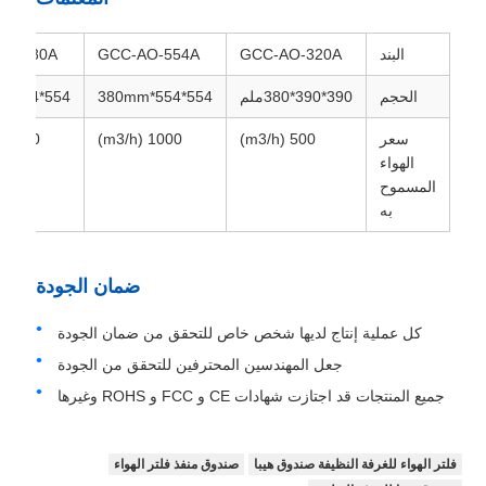
البند
GCC-AO-320A
GCC-AO-554A
AO-680A
الحجم
390*390*380ملم
554*554*380mm
554*554*380mm
سعر
500 (m3/h)
1000 (m3/h)
1500 (m3/h)
الهواء
المسموح
به
ضمان الجودة
كل عملية إنتاج لديها شخص خاص للتحقق من ضمان الجودة
جعل المهندسين المحترفين للتحقق من الجودة
جميع المنتجات قد اجتازت شهادات CE و FCC و ROHS وغيرها
فلتر الهواء للغرفة النظيفة صندوق هيبا
صندوق منفذ فلتر الهواء