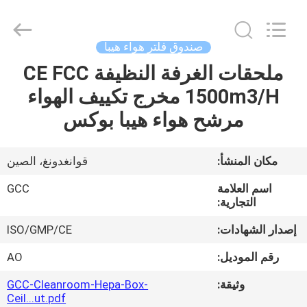
Guangzhou
Cleanroom
Construction
Co.,
Ltd..
صندوق فلتر هواء هيبا
All
Rights
Reserved.
ملحقات الغرفة النظيفة CE FCC
المنزل
1500m3/H مخرج تكييف الهواء
المنتجات
مرشح هواء هيبا بوكس
مقاطع
مكان المنشأ:
قوانغدونغ، الصين
فيديو
اسم العلامة
GCC
التجارية:
حولنا
إصدار الشهادات:
ISO/GMP/CE
رقم الموديل:
AO
جولة
وثيقة:
GCC-Cleanroom-Hepa-Box-
في
Ceil...ut.pdf