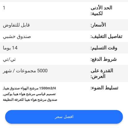
المصنع
الحد الأدنى
1
لكمية:
مراقبة
الأسعار:
قابل للتفاوض
الجودة
تفاصيل التغليف:
صندوق خشبي
وقت التسليم:
14 يوما
اتصل
بنا
شروط الدفع:
تي/تي
القدرة على
5000 مجموعات / شهر
العرض:
أخبار
تسليط الضوء:
,
1500m3/H مرشح الهواء صندوق هيبا
,
تصميم قياسي مرشح هواء هيبا بوكس
الحالات
صندوق مرشح هواء هيبا للغرفة النظيفة
اطلب
افضل سعر
عرض