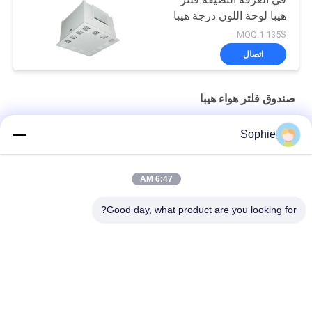
هيبا لوحة اللون درجة هيبا
135$ MOQ:1
اتصال
صندوق فلتر هواء هيبا
طبقة مسحوق غرفة نظيفة صناديق فلتر هيبا / مرشح هيبا
Sophie
صندوق مرشح هواء هيبا 500 متر مكعب/ساعة للغرفة النظيفة
6:47 AM
ملحقات الغرفة النظيفة CE FCC 1500m3/H مخرج تكييف الهواء
مرشح هواء هيبا بوكس
Good day, what product are you looking for?
فئات شعبية
جميع
دش الهواء
غرف الأبحاث الجاهزة