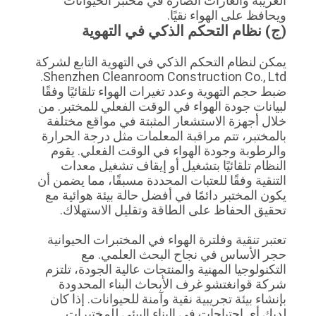
الغريبة والغازات الضارة في مختبر الحيوانات
ويحافظ على الهواء نقيًا.
(ج) نظام التحكم الذكي في التهوية
يمكن لنظام التحكم الذكي في التهوية التابع لشركة
Shenzhen Cleanroom Construction Co., Ltd.
ضبط حجم التهوية وعدد تغيرات الهواء تلقائيًا وفقًا
لبيانات جودة الهواء في الوقت الفعلي للمختبر. من
خلال أجهزة الاستشعار المثبتة في مواقع مختلفة
بالمختبر، تتم مراقبة المعلمات مثل درجة الحرارة
والرطوبة وجودة الهواء في الوقت الفعلي. يقوم
النظام تلقائيًا بتشغيل أو إيقاف تشغيل معدات
التنقية وفقًا للعتبات المحددة مسبقًا، مما يضمن أن
يكون المختبر دائمًا في أفضل حالة بيئة هوائية مع
تحقيق الحفاظ على الطاقة وتقليل الاستهلاك.
تعتبر تنقية وفلترة الهواء في المختبرات الحيوانية
حجر الأساس في نجاح البحث العلمي. مع
التكنولوجيا المهنية والمنتجات عالية الجودة، تلتزم
شركة قوانغتشو غرف الأبحاث البناء المحدودة
بإنشاء بيئة تجريبية نقية وآمنة للحيوانات. إذا كان
لديك أي احتياجات في البناء البيئي للمختبرات