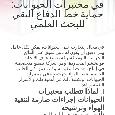
في مختبرات الحيوانات:
المصنع
حماية خط الدفاع النقي
مراقبة
للبحث العلمي
الجودة
اتصل
في مجال التجارب على الحيوانات، يمكن لكل عامل
بيئي دقيق أن يكون له تأثير عميق على النتائج
بنا
التجريبية. اليوم، كشركة تصنيع غرف الأبحاث
قوانغتشو المحدودة، وهي شركة تصنيع متخصصة
في إنتاج معدات التنقية، سوف نتعمق في الجانب
أخبار
الحاسم لتنقية الهواء وترشيحه في مختبرات
الحيوانات، ونكشف لك عن أهمية ذلك والأسرار
التقنية وراءه.
الحالات
I. لماذا تتطلب مختبرات
الحيوانات إجراءات صارمة لتنقية
اطلب
الهواء وترشيحه
عرض
(أ) ضمان صحة حيوانات التجارب