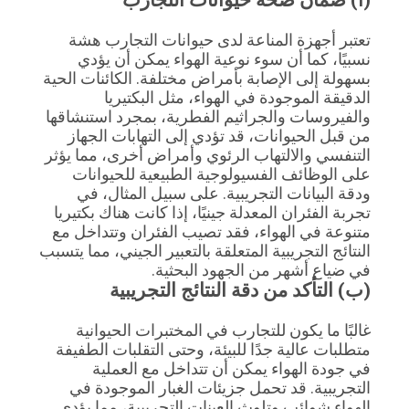
أسعار
تعتبر أجهزة المناعة لدى حيوانات التجارب هشة
نسبيًا، كما أن سوء نوعية الهواء يمكن أن يؤدي
خريطة
بسهولة إلى الإصابة بأمراض مختلفة. الكائنات الحية
الدقيقة الموجودة في الهواء، مثل البكتيريا
الموقع
والفيروسات والجراثيم الفطرية، بمجرد استنشاقها
من قبل الحيوانات، قد تؤدي إلى التهابات الجهاز
التنفسي والالتهاب الرئوي وأمراض أخرى، مما يؤثر
سياسة
على الوظائف الفسيولوجية الطبيعية للحيوانات
ودقة البيانات التجريبية. على سبيل المثال، في
الخصوصية
تجربة الفئران المعدلة جينيًا، إذا كانت هناك بكتيريا
متنوعة في الهواء، فقد تصيب الفئران وتتداخل مع
النتائج التجريبية المتعلقة بالتعبير الجيني، مما يتسبب
في ضياع أشهر من الجهود البحثية.
(ب) التأكد من دقة النتائج التجريبية
غالبًا ما يكون للتجارب في المختبرات الحيوانية
متطلبات عالية جدًا للبيئة، وحتى التقلبات الطفيفة
في جودة الهواء يمكن أن تتداخل مع العملية
التجريبية. قد تحمل جزيئات الغبار الموجودة في
الهواء شوائب وتلوث العينات التجريبية، مما يؤدي