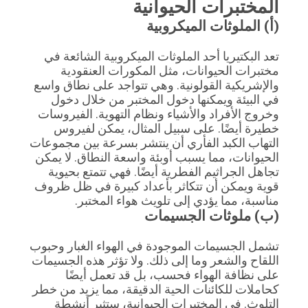
المختبرات الحيوانية
(أ) الملوثات الميكروبية
تعد البكتيريا أحد الملوثات الميكروبية الشائعة في
مختبرات الحيوانات، مثل المكورات العنقودية
والإشريكية القولونية. وهي تتواجد على نطاق واسع
في البيئة ويمكنها دخول المختبر من خلال دخول
وخروج الأفراد والأشياء ونظام التهوية. الفيروسات
خطيرة أيضًا. على سبيل المثال، يمكن لفيروس
التهاب الكبد الفأري أن ينتشر بسرعة بين مجموعات
الحيوانات، مما يسبب أوبئة واسعة النطاق. لا يمكن
تجاهل الجراثيم الفطرية أيضًا. فهي تتمتع بحيوية
قوية ويمكن أن تتكاثر بأعداد كبيرة في ظل ظروف
مناسبة، مما يؤدي إلى تلويث هواء المختبر.
(ب) ملوثات الجسيمات
تشمل الجسيمات الموجودة في الهواء الغبار وحبوب
اللقاح والشعر وما إلى ذلك. ولا تؤثر هذه الجسيمات
على نظافة الهواء فحسب، بل قد تعمل أيضًا
كحاملات للكائنات الحية الدقيقة، مما يزيد من خطر
التلوث. في المختبرات الحيوانية، ستثير أنشطة