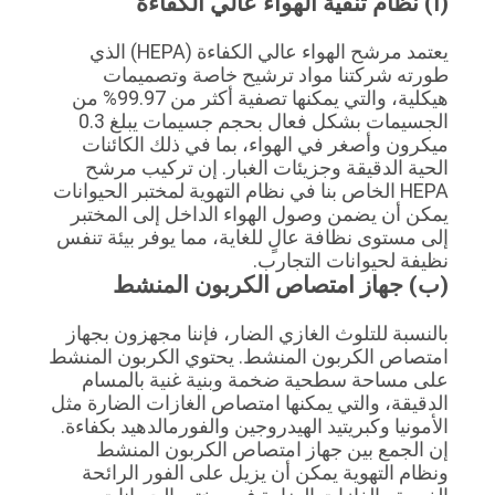
(أ) نظام تنقية الهواء عالي الكفاءة
يعتمد مرشح الهواء عالي الكفاءة (HEPA) الذي
طورته شركتنا مواد ترشيح خاصة وتصميمات
هيكلية، والتي يمكنها تصفية أكثر من 99.97% من
الجسيمات بشكل فعال بحجم جسيمات يبلغ 0.3
ميكرون وأصغر في الهواء، بما في ذلك الكائنات
الحية الدقيقة وجزيئات الغبار. إن تركيب مرشح
HEPA الخاص بنا في نظام التهوية لمختبر الحيوانات
يمكن أن يضمن وصول الهواء الداخل إلى المختبر
إلى مستوى نظافة عالٍ للغاية، مما يوفر بيئة تنفس
نظيفة لحيوانات التجارب.
(ب) جهاز امتصاص الكربون المنشط
بالنسبة للتلوث الغازي الضار، فإننا مجهزون بجهاز
امتصاص الكربون المنشط. يحتوي الكربون المنشط
على مساحة سطحية ضخمة وبنية غنية بالمسام
الدقيقة، والتي يمكنها امتصاص الغازات الضارة مثل
الأمونيا وكبريتيد الهيدروجين والفورمالدهيد بكفاءة.
إن الجمع بين جهاز امتصاص الكربون المنشط
ونظام التهوية يمكن أن يزيل على الفور الرائحة