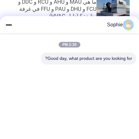
ما هي MAU و AHU و RCU و DDC و
FCU و DHU و PAU و FFU في غرفة
نظيفة؟ (دليل HVAC)
Sophie
أعلى
2:30 PM
Good day, what product are you looking for?
فئات شعبية
جميع
دش الهواء
غرف الأبحاث الجاهزة
وحدة مرشح المروحة
صندوق المرور
فلتر الهواء
كشك التدفق