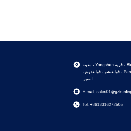
105، Bldg 6, 102 Nanlu ، قرية Yongshan ، مدينة
Shiqi ، منطقة Panyu ، قوانغتشو ، قوانغدونغ ،
الصين
E-mail:
sales01@gzkunlin
Tel:
+8613316272505