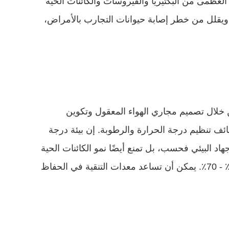
التقاط جزيئات صغيرة يصل حجمها إلى 0.3 ميكرون في الهواء، بما في ذلك شعر الحيوانات ووبر الحيوانات والغالبية العظمى من البكتيريا والفيروسات والكائنات الحية 
الدقيقة الأخرى، مع كفاءة ترشيح تزيد عن 99.97%. وهذا يقلل بشكل كبير من انتشار مسببات الأمراض في الهواء، ويقلل من خطر إصابة حيوانات التجارب بالأمراض، 
يعد دوران الهواء الجيد أمرًا بالغ الأهمية لمختبرات الحيوانات. يمكن لمعدات التنقية أن تعزز دوران الهواء الداخلي من خلال تصميم مجاري الهواء المعقول وتكوين 
المروحة، مما يؤدي إلى تجنب تلوث الهواء المحلي. وفي الوقت نفسه، تم دمج بعض معدات التنقية المتقدمة مع وظائف تنظيم درجة الحرارة والرطوبة. إن بيئة درجة 
الحرارة والرطوبة المناسبة لا تجعل حيوانات التجارب تشعر بالراحة وتقلل من التغيرات الفسيولوجية الناجمة عن الإجهاد البيئي فحسب، بل تمنع أيضًا نمو الكائنات الحية 
الدقيقة. بشكل عام، نطاق درجة الحرارة المناسب لحيوانات التجارب هو 20 - 26 درجة مئوية، والرطوبة النسبية 30٪ - 70٪. يمكن أن تساعد معدات التنقية في الحفاظ 