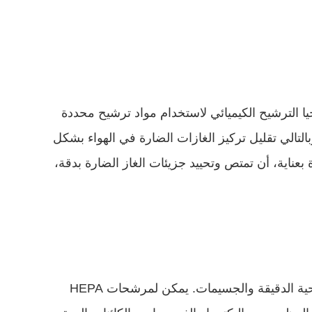
تم تجهيز معدات التنقية الاحترافية بتقنيات معالجة للغازات الضارة المختلفة. على سبيل المثال، يتم استخدام تكنولوجيا الترشيح الكيميائي لاستخدام مواد ترشيح محددة 
للتفاعل كيميائيًا مع الغازات الضارة، وتحويل الغازات الكريهة مثل الأمونيا وكبريتيد الهيدروجين إلى مواد غير ضارة، وبالتالي تقليل تركيز الغازات الضارة في الهواء بشكل 
فعال. يمكن لبعض منتجات شركة قوانغتشو غرف الأبحاث البناء المحدودة، من خلال مواد التصفية الكيميائية المختارة بعناية، أن تمتص وتحييد جزيئات الغاز الضارة بدقة، 
يعمل مرشح هواء الجسيمات عالي الكفاءة (HEPA) الموجود في معدات التنقية بمثابة "حارس" لاعتراض الكائنات الحية الدقيقة والجسيمات. يمكن لمرشحات HEPA 