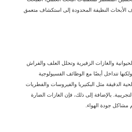
معدات التنقية عنصرًا أساسيًا في تحسين جودة الهواء في المختبرات الحيوانية. اليوم، ستأخذك شركة قوانغتشو لغرف الأبحاث النظيفة المحدودة إلى استكشاف متعمق 
أثناء التشغيل اليومي للمختبرات الحيوانية، يتم توليد العديد من الملوثات التي تؤثر على جودة الهواء. تؤدي الفضلات الحيوانية والغازات الزفيرية وتحلل العلف والفراش 
إلى إطلاق غازات كريهة الرائحة مثل الأمونيا وكبريتيد الهيدروجين وميثيل مركبتان. وهذه الغازات ليست فقط لاذعة ولكنها تتداخل أيضًا مع الوظائف الفسيولوجية 
لحيوانات التجارب، مما يؤثر على دقة البيانات التجريبية. وفي الوقت نفسه، يطفو شعر الحيوانات ووبرها والكائنات الحية الدقيقة مثل البكتيريا والفيروسات والفطريات 
في الهواء، مما يمكن أن يسبب أمراضًا حيوانية بسهولة، ويقلل من مناعة الحيوانات، ويتداخل بشكل أكبر مع النتائج التجريبية. بالإضافة إلى ذلك، فإن الغازات الضارة 
م مشاكل جودة الهواء.