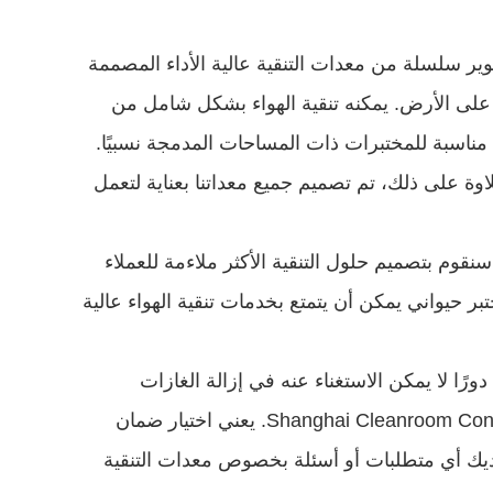
باعتبارها شركة مصنعة محترفة لمعدات التنقية، قامت شركة Shenzhen Cleanroom Construction Co., Ltd. بتطوير سلسلة من معدات التنقية عالية الأداء المصممة 
خصيصًا لتلبية الاحتياجات المحددة لمختبرات الحيوانات. معدات التنقية المعلقة لدينا سهلة التركيب ولا تشغل مساحة على الأرض. يمكنه تنقية الهواء بشكل شامل من 
موقع مرتفع، مما يؤدي بسرعة إلى تحسين جودة الهواء في المختبر بأكمله. معدات التنقية بالتدوير الداخلي العمودي مناسبة للمختبرات ذات المساحات المدمجة نسبيًا. 
فهو يقوم بتصفية الهواء الداخلي بكفاءة من خلال قنوات الهواء الداخلية، مما يزيل الروائح والملوثات بشكل فعال. علاوة على ذلك، تم تصميم جميع معداتنا بعناية لتعمل 
بالإضافة إلى ذلك، توفر شركة Shenzhen Cleanroom Construction Co., Ltd. أيضًا خدمات التخصيص الشخصية. سنقوم بتصميم حلول التنقية الأكثر ملاءمة للعملاء 
وفقًا للتخطيط والمساحة وأنواع حيوانات التجارب ومتطلبات جودة الهواء للمختبرات المختلفة، مما يضمن أن كل مختبر حيواني يمكن أن يتمتع بخدمات تنقية الهواء عالية 
ترتبط جودة الهواء في المختبرات الحيوانية ارتباطًا مباشرًا بنجاح أو فشل أعمال البحث العلمي. تلعب معدات التنقية دورًا لا يمكن الاستغناء عنه في إزالة الغازات 
الضارة، وتصفية الكائنات الحية الدقيقة والجسيمات، وتنظيم بيئة الهواء. إن اختيار منتجات شركة Shanghai Cleanroom Construction Co., Ltd. يعني اختيار ضمان 
أفضل لجودة الهواء لمختبر الحيوانات الخاص بك ووضع أساس متين للتقدم السلس لأعمال البحث العلمي. إذا كان لديك أي متطلبات أو أسئلة بخصوص معدات التنقية 