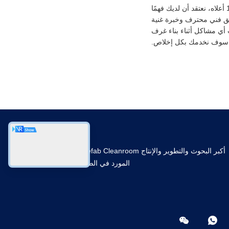
من خلال المقدمة التفصيلية للمعادلة الحسابية لمتطلبات الكمية من FFU في غرف الأبحاث من الفئة 1000 أعلاه، نعتقد أن لديك فهمًا
يق فني محترف وخبرة غنية
ت أي مشاكل أثناء بناء غرف
نا. سوف نخدمك بكل إخلاص.
أكبر البحوث والتطوير والإنتاج Prefab Cleanroom
المورد في الصين