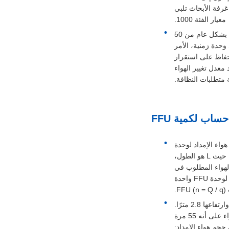
جودة الهواء في غرفة الأبحاث تلبي
معيار الفئة 1000.
: كما هو مذكور أعلاه، فإن معدل تغيير الهواء في غرف الأبحاث من الفئة 1000 يتراوح بشكل عام من 50
ي وحدة زمنية، الأمر
اء في الحفاظ على استقرار
معدل تغيير الهواء
حساب لكمية FFU
 وحجم هواء الإمداد لوحدة
FFU واحدة. أولاً، نحسب حجم غرفة الأبحاث من خلال طول الغرفة وعرضها وارتفاعها (V = L * W * H، حيث L هو الطول،
(N)، نحصل على إجمالي حجم الهواء المطلوب في
وحدة الزمن (Q = V * N). أخيرًا، نقسم إجمالي حجم هواء الإمداد على حجم هواء الإمداد المقدر (q) لوحدة FFU واحدة
.
: لنفترض أن لدينا غرفة نظيفة من الفئة 1000 يبلغ طولها 20 مترًا وعرضها 10 أمتار وارتفاعها 2.8 مترًا.
يبلغ حجم هواء الإمداد المقدر لوحدة FFU المحددة 1000 متر مكعب/ساعة، ويتم حساب معدل تغيير الهواء على أنه 55 مرة
ب. ثم قم بحساب إجمالي حجم هواء الإمداد: