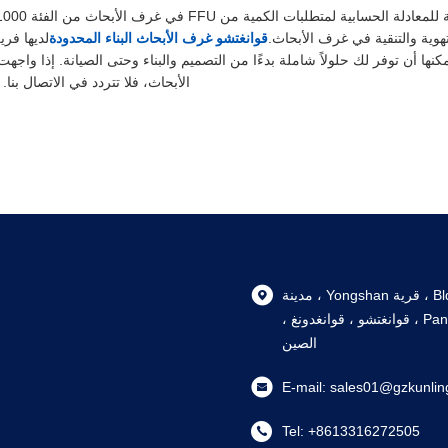
هوية والتنقية في غرف الأبحاث.
قوانغتشو غرف الأبحاث البناء المحدودة
لديها فر
نها أن توفر لك حلولاً شاملة بدءًا من التصميم والبناء وحتى الصيانة. إذا واجه
الأبحاث، فلا تتردد في الاتصال ب
105، Bldg 6, 102 Nanlu ، قرية Yongshan ، مدينة
Shiqi ، منطقة Panyu ، قوانغتشو ، قوانغدونغ ،
الصين
E-mail:
sales01@gzkunlin
Tel:
+8613316272505