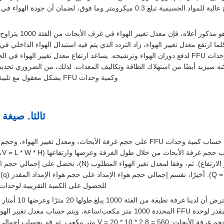
أو أعلى، مع قدرة ترشيح عالية للمواد الجسيمية تبلغ 0.3 ميكرومتر وما فوق، لضمان أن 
. كلما ارتفع معدل تغيير الهواء، زاد التردد الذي يتم فيه استبدال الهواء الداخلي ف
الذي يتطلب المزيد من وحدات FFU لدفع دوران الهواء وترشيحه. يساعد ارتفاع معدل تغيير الهو
كنه سيزيد أيضًا من استهلاك الطاقة وتكاليف المعدات. لذلك، من الضروري تحديد 
وكمية وحدات FFU بشكل معقول مع تلبية متطلبات النظافة.
ثالثا. صيغة 
: يعتمد حساب كمية وحدات FFU على حجم غرفة الأبحاث، ومعدل تغيير الهواء،
وW هو العرض، وH هو الارتفاع). ثم، وفقا لمعدل تغير الهواء المطلوب 
للحصول على الكمية التقريبية لوحدات FFU (n = Q / q)
في الساعة. أولاً، احسب حجم غرفة الأبحاث: V = 20 * 10 * 2.8 = 560 متر مكع