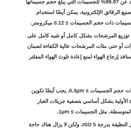
: يجب استخدام مرشحات هواء الجسيمات عالية الكفاءة (HEPA)، والتي يمكن أن تحقق كفاءة ترشيح تزيد عن 99.97% للجسيمات التي يبلغ حجم جسيماتها
نيع الرقائق الإلكترونية، يمكن أيضًا استخدام
يتم توزيع المرشحات بشكل كامل أو شبه كامل على
100 متر مربع، قد تكون هناك حاجة لعشرات أو حتى مئات المرشحات عالية الكفاءة لضمان
فذ إرجاع الهواء لمنع إعادة تلوث الهواء المفلتر
: الفلتر الرئيسي هو مرشح هواء جسيمات عالي الكفاءة، مع كفاءة ترشيح لا تقل عن 99.9% للجسيمات ذات حجم الجسيمات ≥ 0.3μm. يجب أيضًا تكوين
 الأولية بشكل أساسي بتصفية جزيئات الغبار
: كثافة تخطيط المرشحات عالية الكفاءة أقل نسبيًا مقارنة بتلك الموجودة في ورش العمل النظيفة بدرجة ISO 5، ولكن لا يزال هناك حاجة