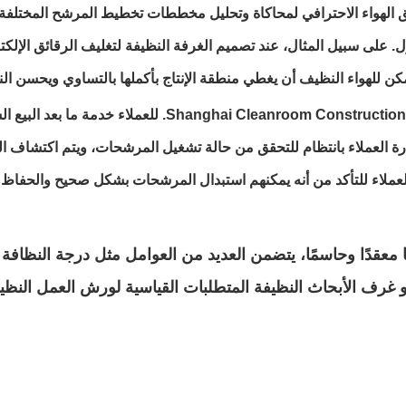
تدفق الهواء الاحترافي لمحاكاة وتحليل مخططات تخطيط المرشح المختل
لى سبيل المثال، عند تصميم الغرفة النظيفة لتغليف الرقائق الإلكترونية
كن للهواء النظيف أن يغطي منطقة الإنتاج بأكملها بالتساوي ويحسن ا
بعد الانتهاء من ورشة العمل النظيفة، توفر شركة n Co., Ltd
ارة العملاء بانتظام للتحقق من حالة تشغيل المرشحات، ويتم اكتشاف
للعملاء للتأكد من أنه يمكنهم استبدال المرشحات بشكل صحيح والحفاظ
معقدًا وحاسمًا، يتضمن العديد من العوامل مثل درجة النظافة
شو غرف الأبحاث النظيفة المتطلبات القياسية لورش العمل النظي