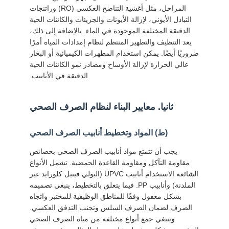
المراحل، مثل أغشية التناضح العكسي (RO) وراتنجات
التبادل الأيوني، لإزالة الأيونات والجزيئات والكائنات الحية
الدقيقة المختلفة الموجودة في الماء. بالإضافة إلى ذلك،
يعد التنظيف والتطهير المنتظم لنظام إمدادات المياه أمرًا
ضروريًا أيضًا. يمكن استخدام المطهرات الكيميائية أو البخار
عالي الحرارة لإزالة الأوساخ ومصادر نمو الكائنات الحية
الدقيقة في الأنابيب.
ثانيا. معايير البناء لنظام الصرف الصحي
(ط) المواد وتخطيط أنابيب الصرف الصحي
يجب أن تتمتع مواد أنابيب الصرف الصحي بخصائص
مقاومة التآكل ومقاومة القاعدة الحمضية. تشمل الأنواع
الشائعة الاستخدام أنابيب UPVC (البولي فينيل كلورايد غير
الملدنة) وأنابيب PP. فيما يتعلق بالتخطيط، ينبغي تصميمه
بشكل معقول وفقًا للمناطق الوظيفية للمختبر واتجاه
الصرف لضمان الصرف السلس وتجنب التدفق العكسي.
وينبغي جمع أنواع مختلفة من مياه الصرف الصحي