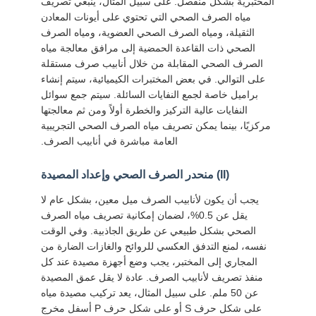
المختبرية بشكل منفصل. على سبيل المثال، ينبغي تصريف
مياه الصرف الصحي التي تحتوي على أيونات المعادن
الثقيلة، ومياه الصرف الصحي العضوية، ومياه الصرف
الصحي ذات القاعدة الحمضية إلى مرافق معالجة مياه
الصرف الصحي المقابلة من خلال أنابيب صرف مستقلة
على التوالي. في بعض المختبرات الكيميائية، سيتم إنشاء
براميل خاصة لجمع النفايات السائلة. سيتم جمع سوائل
النفايات عالية التركيز والخطرة أولاً ومن ثم معالجتها
مركزيًا، بينما يمكن تصريف مياه الصرف الصحي التجريبية
العامة مباشرة في أنابيب الصرف.
(II) منحدر الصرف الصحي وإعداد المصيدة
يجب أن يكون لأنابيب الصرف ميل معين، بشكل عام لا
يقل عن 0.5%، لضمان إمكانية تصريف مياه الصرف
الصحي بشكل طبيعي عن طريق الجاذبية. وفي الوقت
نفسه، لمنع التدفق العكسي للروائح والغازات الضارة من
المجاري إلى المختبر، يجب وضع أجهزة مصيدة عند كل
منفذ تصريف لأنابيب الصرف. عادة لا يقل عمق المصيدة
عن 50 ملم. على سبيل المثال، يعد تركيب مصيدة مياه
على شكل حرف S أو على شكل حرف P أسفل مخرج