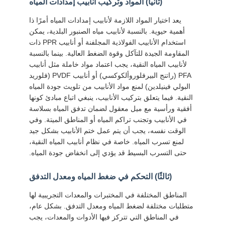
(ثانيا) المواد وتركيب أنابيب إمدادات المياه
يعد اختيار المواد اللازمة لأنابيب إمدادات المياه أمرًا ذا
أهمية حيوية. بالنسبة لأنابيب مياه الصنبور البلدية، يمكن
استخدام الأنابيب الفولاذية المجلفنة أو أنابيب PPR ذات
المقاومة الجيدة للتآكل وقوة الضغط العالية. بينما بالنسبة
لأنابيب المياه النقية، يجب اعتماد مواد خاملة مثل أنابيب
PFA (راتنج البيرفلوروألكوكسي) أو أنابيب PVDF (فلوريد
البولي فينيلدين) لمنع مواد الأنابيب من تلويث جودة المياه
النقية. فيما يتعلق بتركيب الأنابيب، ينبغي اتباع مبادئ كونها
أفقية ورأسية مع ميل معقول لضمان تدفق المياه بسلاسة
في الأنابيب وتجنب تراكم المياه أو المناطق الميتة. وفي
الوقت نفسه، يجب أن يتم عمل ختم الأنابيب بشكل جيد
لمنع تسرب المياه. خاصة في نظام أنابيب المياه النقية،
حتى التسرب البسيط قد يؤدي إلى انخفاض جودة المياه.
(ثالثًا) التحكم في ضغط المياه ومعدل التدفق
المناطق المختلفة في المختبرات والمعدات التجريبية لها
متطلبات مختلفة لضغط المياه ومعدل التدفق. بشكل عام،
في المناطق التي تتركز فيها الأدوات والمعدات، يجب