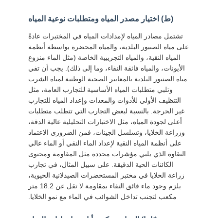
أسعار
(ط) اختيار مصدر المياه ومتطلبات نوعية المياه
تشتمل مصادر المياه لإمدادات المياه في المختبرات عادةً
خريطة
على مياه الصنبور البلدية، والمياه المحضرة بواسطة أنظمة
الموقع
المياه النقية، والمياه التجريبية الخاصة (مثل الماء منزوع
الأيونات، والمياه فائقة النقاء، وما إلى ذلك). يجب أن تفي
مياه الصنبور البلدية بالمعايير الصحية الوطنية لمياه الشرب
سياسة
وتلبي متطلبات المياه الأساسية للتجارب العامة، مثل
التنظيف الأولي للأدوات والمعدات وإعداد المياه للتجارب
الخصوصية
غير الحرجة. بالنسبة لبعض التجارب التي تتطلب متطلبات
أعلى لجودة المياه، مثل الاختبارات التحليلية عالية الدقة،
وزراعة الخلايا، وتسلسل الجينات، فمن الضروري الاعتماد
على أنظمة المياه النقية لإعداد الماء النقي أو الماء عالي
النقاوة الذي يلبي مؤشرات محددة مثل المقاومة ومحتوى
الكائنات الحية الدقيقة. على سبيل المثال، في تجارب
زراعة الخلايا في مختبر المستحضرات الصيدلانية الحيوية،
يلزم وجود ماء فائق النقاء بمقاومة لا تقل عن 18.2 متر
مكعب لتجنب تداخل الشوائب في الماء مع نمو الخلايا.