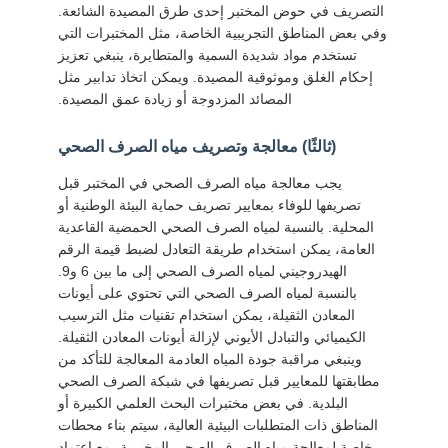
التصريف في حوض المختبر إحدى طرق المصيدة الشائعة.
وفي بعض المناطق التجريبية الخاصة، مثل المختبرات التي
تستخدم مواد شديدة السمية والمتطايرة، ينبغي تعزيز
إحكام الغلق وموثوقية المصيدة. ويمكن اتخاذ تدابير مثل
المصائد المزدوجة أو زيادة عمق المصيدة.
(ثالثًا) معالجة وتصريف مياه الصرف الصحي
يجب معالجة مياه الصرف الصحي في المختبر قبل
تصريفها للوفاء بمعايير تصريف حماية البيئة الوطنية أو
المحلية. بالنسبة لمياه الصرف الصحي الحمضية القاعدية
العامة، يمكن استخدام طريقة التعادل لضبط قيمة الرقم
الهيدروجيني لمياه الصرف الصحي إلى ما بين 6 و9.
بالنسبة لمياه الصرف الصحي التي تحتوي على أيونات
المعادن الثقيلة، يمكن استخدام تقنيات مثل الترسيب
الكيميائي والتبادل الأيوني لإزالة أيونات المعادن الثقيلة.
وينبغي مراقبة جودة المياه العادمة المعالجة للتأكد من
مطابقتها للمعايير قبل تصريفها في شبكة الصرف الصحي
البلدية. في بعض مختبرات البحث العلمي الكبيرة أو
المناطق ذات المتطلبات البيئية العالية، سيتم بناء محطات
خاصة لمعالجة مياه الصرف الصحي المخبرية، مع اعتماد