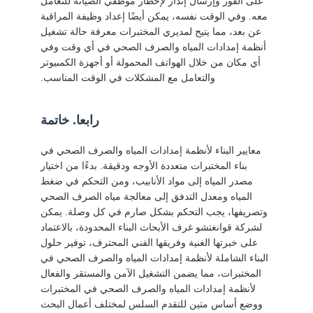
على الفور وإرسال إنذار لإخطار موظفي الصيانة للتعامل
معه. وفي الوقت نفسه، يمكن أيضًا إعداد وظيفة المراقبة
عن بعد، مما يتيح لمديري المختبرات معرفة حالة تشغيل
أنظمة إمدادات المياه والصرف الصحي في أي وقت وفي
أي مكان من خلال الهواتف المحمولة أو أجهزة الكمبيوتر
والتعامل مع المشكلات في الوقت المناسب.
رابعا. خاتمة
معايير البناء لأنظمة إمدادات المياه والصرف الصحي في
بناء المختبرات متعددة الأوجه ودقيقة. بدءًا من اختيار
مصدر المياه إلى مواد الأنابيب، ومن التحكم في ضغط
المياه ومعدل التدفق إلى معالجة مياه الصرف الصحي
وتصريفها، يجب التحكم بشكل صارم في كل وصلة. يمكن
لشركة قوانغتشو غرف الأبحاث البناء المحدودة، بالاعتماد
على خبرتها الغنية وفريقها الفني المحترف، توفير حلول
البناء الشاملة لأنظمة إمدادات المياه والصرف الصحي في
المختبرات، مما يضمن التشغيل الآمن والمستقر والفعال
لأنظمة إمدادات المياه والصرف الصحي في المختبرات
ووضع أساس متين للتقدم السلس لمختلف أعمال البحث