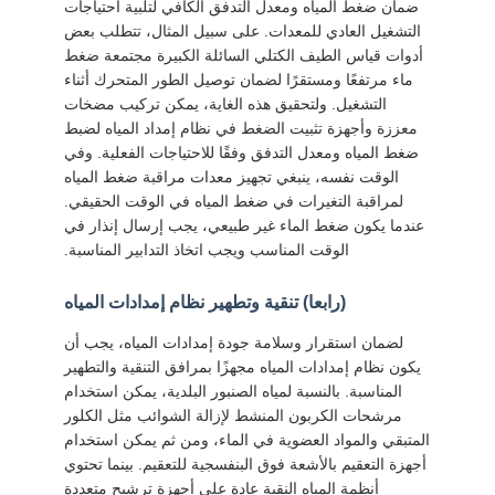
ضمان ضغط المياه ومعدل التدفق الكافي لتلبية احتياجات
التشغيل العادي للمعدات. على سبيل المثال، تتطلب بعض
أدوات قياس الطيف الكتلي السائلة الكبيرة مجتمعة ضغط
ماء مرتفعًا ومستقرًا لضمان توصيل الطور المتحرك أثناء
التشغيل. ولتحقيق هذه الغاية، يمكن تركيب مضخات
معززة وأجهزة تثبيت الضغط في نظام إمداد المياه لضبط
ضغط المياه ومعدل التدفق وفقًا للاحتياجات الفعلية. وفي
الوقت نفسه، ينبغي تجهيز معدات مراقبة ضغط المياه
لمراقبة التغيرات في ضغط المياه في الوقت الحقيقي.
عندما يكون ضغط الماء غير طبيعي، يجب إرسال إنذار في
الوقت المناسب ويجب اتخاذ التدابير المناسبة.
(رابعا) تنقية وتطهير نظام إمدادات المياه
لضمان استقرار وسلامة جودة إمدادات المياه، يجب أن
يكون نظام إمدادات المياه مجهزًا بمرافق التنقية والتطهير
المناسبة. بالنسبة لمياه الصنبور البلدية، يمكن استخدام
مرشحات الكربون المنشط لإزالة الشوائب مثل الكلور
المتبقي والمواد العضوية في الماء، ومن ثم يمكن استخدام
أجهزة التعقيم بالأشعة فوق البنفسجية للتعقيم. بينما تحتوي
أنظمة المياه النقية عادة على أجهزة ترشيح متعددة