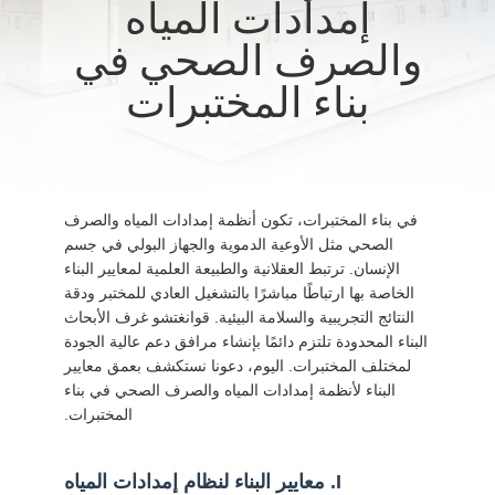
إمدادات المياه
المصنع
والصرف الصحي في
مراقبة
بناء المختبرات
الجودة
اتصل
في بناء المختبرات، تكون أنظمة إمدادات المياه والصرف
بنا
الصحي مثل الأوعية الدموية والجهاز البولي في جسم
الإنسان. ترتبط العقلانية والطبيعة العلمية لمعايير البناء
الخاصة بها ارتباطًا مباشرًا بالتشغيل العادي للمختبر ودقة
أخبار
النتائج التجريبية والسلامة البيئية. قوانغتشو غرف الأبحاث
البناء المحدودة تلتزم دائمًا بإنشاء مرافق دعم عالية الجودة
الحالات
لمختلف المختبرات. اليوم، دعونا نستكشف بعمق معايير
البناء لأنظمة إمدادات المياه والصرف الصحي في بناء
المختبرات.
اطلب
عرض
I. معايير البناء لنظام إمدادات المياه