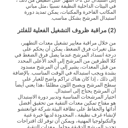
في البيئات الداخلية النظيفة نسبيًا ،مثل مباني 
المكاتب الفاخرة والمكتبات، يمكن تمديد دورة 
استبدال المرشح بشكل مناسب.
(2) مراقبة ظروف التشغيل الفعلية للفلتر
من خلال مراقبة معايير تشغيل معدات التطهير، 
مثل تغيرات فرق الضغط، يمكن أن يحكم على 
درجة انسداد المرشح.عندما يصل فرق الضغط في 
كلا الطرفين من المرشح إلى الحد الأعلى المحدد 
من قبل المعدات، يشير إلى أن المرشح مسدود 
بشدة ويجب استبداله في الوقت المناسب. بالإضافة 
إلى ذلك ، إذا كان هناك تراكم واضح للغبار على 
سطح المرشح ويصبح اللون مظلمًا ،هذا يعني أيضاً 
أن المرشح يحتاج إلى استبدال.
اختيار المرشحات المناسبة وتدبير دورة الاستبدال 
هو مفتاح تمكين معدات التنقية من تحقيق أفضل 
أدائها والحفاظ على نظافة البيئة.شركة غوانغتشو 
لإنشاء غرف نظيفة.، المحدودة لديها خبرة غنية 
والتكنولوجيا المهنية، ويمكن أن توفر لك اقتراحات 
تحديد المرشح الدقيقة وحلول معدات التنقية 