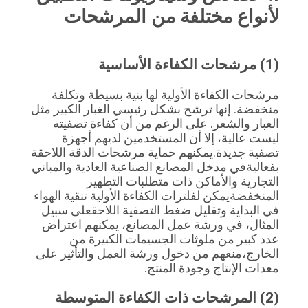
أسعار
لأنواع مختلفة من المرشحات
خريطة
(1) مرشحات الكفاءة الأساسية
الموقع
مرشحات الكفاءة الأولية لها بنية بسيطة وتكلفة 
منخفضة. إنها ترشح بشكل رئيسي الغبار الكبير مثل 
سياسة
الغبار والشعر. على الرغم من أن كفاءة تصفيته 
ليست عالية، إلا أن المستخدمين لديهم أجهزة 
الخصوصية
تصفية جديدة.يمكنهم حماية مرشحات الدقة اللاحقة 
بفعاليةفي مدخل المصانع الصناعية العادية والمباني 
التجارية والأماكن ذات متطلبات التطهير 
المنخفضةيمكن لفلترات الكفاءة الأولية تنقية الهواء 
في البداية وتقليل ضغط التصفية اللاحقعلى سبيل 
المثال، في ورشة عمل المصانع، يمكنهم اعتراض 
عدد كبير من ملوثات الجسيمات الكبيرة من 
الخارج،منعهم من دخول ورشة العمل والتأثير على 
معدات الإنتاج وجودة المنتج.
(2) المرشحات ذات الكفاءة المتوسطة