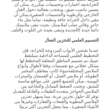
الخزانةبعد اختبارات وتحسينات متكررة، يمكن أن
يضمن تناسب ضيق، ويحجب بفعالية دخول الغبار
الخارجي والرطوبة والجسيمات الصغيرة.يمكن أن
تبقي داخل الخزانة جافة ونظيفة، تماماً مثل بناء
حاجز وقائي صلب لملابسك، بحيث تبقى ملابسك
دائماً جيدة كالجديدة وتبقى بعيدة عن التلوث والتلف.
التصميم العلمي للتخزين الفعال
عندما تفتحين الأبواب المزدوجة للخزانة، فإن
التخطيط العلمي للمساحة الداخلية سيلتقط
عينيك.تم تصميم المناطق المعلقة المخطط لها
بشكل عقلاني مع تقسيمات وفقا لأطوال وأنواع
الملابس المختلفةسواء كانت معاطف المختبر
الطويلة، أو ملابس العمل، أو القمصان والسترات
اليومية، يمكن للجميع العثور على مواقع مناسبة
للشنق، وتجنب الضغط المتبادل والتجاعيد بين
الملابس.الحواجز متعددة الطبقات والقابلة للتعديل
توفر لك حلول تخزين مرنة، مما يسهل تخزين
الملابس المطوية والقبعات والقفازات وغيرها من
الأشياء الصغيرة ، مما يجعل التخزين أكثر ترتيبًا