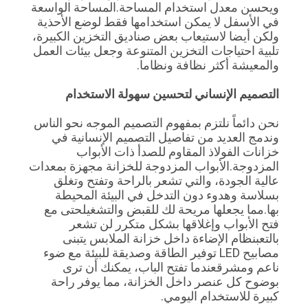
ويحسن معدل استخدام المساحة.المساحة الواسعة
في الأسفل لا يمكن استخدامها فقط لوضع الأحذية
ولكن أيضا لاستيعاب بعض صناديق التخزين الكبيرة،
تلبية احتياجات التخزين المتنوعة وجعل بيئات العمل
والمعيشة أكثر نظافة ونظاما.
التصميم الإنساني لتحسين سهولة الاستخدام
نحن دائماً نلتزم بمفهوم التصميم الموجه نحو الناس
وندمج العديد من تفاصيل التصميم الإنسانية في
خزانات الفولاذ المقاوم للصدأ ذات الأبواب
المزدوجة.الأبواب المزدوجة للخزانة مجهزة بمعدات
عالية الجودة، والتي تشعر بالراحة وتفتح وتغلق
بسلاسة وهدوء دون التدخل في البيئة المحيطة
بها.مما يجعلها مريحة لك للقبض والتشغيلحتى مع
فتح الأبواب وإغلاقها بشكل متكرر لن تشعر
بالتعبنظام الإضاءة داخل خزانة الملابس يتبنى
مصابيح LED توفير الطاقة وصديقة للبيئة مع ضوء
ناعم ومشرقعندما تفتح الباب، يمكنك أن ترى
بوضوح كل عنصر داخل الخزانة، مما يوفر راحة
كبيرة للاستخدام اليومي.