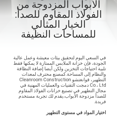
الأبواب المزدوجة من
المصنع
الفولاذ المقاوم للصدأ:
مراقبة
الخيار المثالي
الجودة
للمساحات النظيفة
اتصل
بنا
في السعي اليوم لتحقيق بيئات معيشة وعمل عالية
الجودة، فإن خزانة الملابس الممتازة لا يمكنها فقط
تلبية احتياجات التخزين ولكن أيضا إضافة النظافة
أخبار
والنظام إلى المساحة.كمصنع محترف لمعدات
التطهير، قوانغتشو Cleanroom Construction
Co.، Ltd دمجت التقنيات والعمليات المهنية في
الحالات
مجال التطهير في تصنيع خزانات الفولاذ المقاوم
للصدأ مزدوجة الأبواب،يقدم لك تجربة مستخدم
فريدة.
اطلب
اختيار المواد في مستوى التطهير
عرض