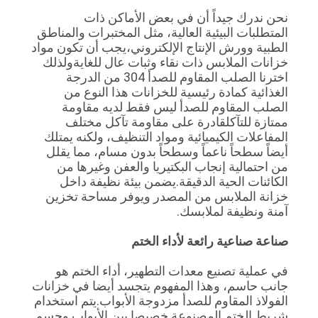
أسعار
نحن ندرك جيداً أن في بعض الأماكن ذات
المتطلبات البيئية العالية، مثل المختبرات والمناطق
الطبية وورش الإنتاج الإلكتروني،يجب أن تكون مواد
خريطة
خزانات الملابس ذات نقاء وثبات عال للغايةولذلك
اخترنا الصلب المقاوم للصدأ 304 من الدرجة
الموقع
الغذائية كمادة رئيسية للخزانات هذا النوع من
الصلب المقاوم للصدأ ليس فقط لديه مقاومة
ممتازة للتآكلقادرة على مقاومة تآكل مختلف
سياسة
المفاعلات الكيميائية ومواد التنظيف، ولكنه يمتلك
الخصوصية
أيضاً سطحاً ناعماً وسطحاً بدون مسام، مما يقلل
من احتمالية إنجاب البكتيريا والعفن وغيرها من
الكائنات الحية الدقيقة.يضمن بيئة نظيفة داخل
خزانة الملابس من المصدر ويوفر مساحة تخزين
آمنة ونظيفة لملابسك.
صناعة صناعية رائعة لأداء الختم
في عملية تصنيع معدات التطهير، أداء الختم هو
جانب حاسم، وهذا المفهوم يتجسد أيضا في خزانات
الفولاذ المقاوم للصدأ مزدوجة الأبواب.يتم استخدام
شريط الختم المصنوعة خصيصا بين الأبواب وجسم