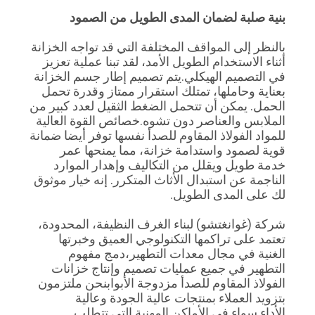
بنية صلبة لضمان المدى الطويل من الصمود
بالنظر إلى المواقف المختلفة التي قد تواجه الخزانة
أثناء الاستخدام الطويل الأمد، لقد تبنا عملية تعزيز
في التصميم الهيكلي.يتم تصميم إطار جسم الخزانة
بعناية وحاملها، تمتلك استقرار ممتاز وقدرة تحمل
الحمل. يمكن أن تتحمل الضغط الثقيل لعدد كبير من
الملابس والعناصر دون تشوه.خصائص القوة العالية
للمواد الفولاذ المقاوم للصدأ نفسها توفر أيضا ضمانة
قوية لصمود واستدامة خزانة، مما يمنحها عمر
خدمة طويل ويقلل من التكاليف وإهدار الموارد
الناجمة عن استبدال الأثاث المتكرر. إنه خيار موثوق
لك على المدى الطويل.
شركة (غوانغتشو) لبناء الغرف النظيفة، المحدودة،
تعتمد على تراكمها التكنولوجي العميق وخبرتها
الغنية في مجال معدات التطهير،دمج مفهوم
التطهير في جميع عمليات تصميم وإنتاج خزانات
الفولاذ المقاوم للصدأ مزدوجة الأبوابنحن ملتزمون
بتزويد العملاء بمنتجات عالية الجودة وعالية
الأداء.سواء في الأماكن المهنية التي تتطلب