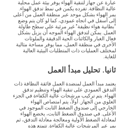
عبارة عن جهاز لتنقية الهواء يوفر بيئة عمل محلية 
أسعار
عالية النظافة. تفرده يكمن في نمط تدفق الهواء. 
يمر الهواء بشكل موحد عبر منطقة العمل من أعلى 
إلى أسفل في اتجاه عمودي، كما لو كان يتم وضع 
خريطة
"بطانية هواء نظيفة" غير مرئية على سطح طاولة 
العمل. يمكن لتدفق الهواء الموجه أن يزيل بشكل 
الموقع
فعال الغبار والكائنات الحية الدقيقة والملوثات 
الأخرى في منطقة العمل، مما يوفر مساحة مثالية 
لمختلف العمليات ذات المتطلبات البيئية العالية 
سياسة
للغاية.
الخصوصية
ثانيا. تحليل مبدأ العمل
يعتمد مبدأ العمل لمنضدة العمل فائقة النظافة ذات 
التدفق العمودي على تنقية الهواء وتنظيم تدفق 
الهواء. يتم تركيب مرشحات عالية الكفاءة في الجزء 
العلوي من الجهاز. أولاً، يتم امتصاص الهواء 
الخارجي إلى صندوق الضغط الثابت الموجود في 
الأعلى. في صندوق الضغط الثابت، يخضع الهواء 
لمعادلة الضغط الأولية ومعالجة معادلة التدفق، ثم 
يمر عبر المرشحات عالية الكفاءة. تتمتع هذه 