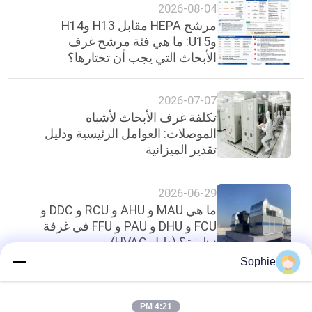
2026-08-04
مرشح HEPA مقابل H13 وH14
وU15: ما هي فئة مرشح غرف
الأبحاث التي يجب أن تختارها؟
2026-07-07
تكلفة غرف الأبحاث لأشباه
الموصلات: العوامل الرئيسية ودليل
تقدير الميزانية
2026-06-29
ما هي MAU و AHU و RCU و DDC و
FCU و DHU و PAU و FFU في غرفة
نظيفة؟ (دليل HVAC)
Sophie
أعلى
4:21 PM