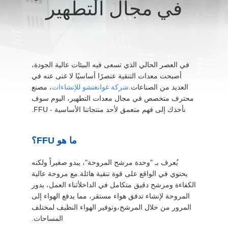
في مجال التطهير
المصنع
مراقبة
الجودة
في العصر الحالي الذي تسعى فيه البيئات عالية الجودة،
أصبحت معدات التنقية عنصرًا أساسيًا لا غنى عنه في
اتصل
العديد من الصناعات.
شركة غوانغتشو للإنشاءات
، مصنع
محترف متخصص في مجال معدات التطهير، اليوم سوف
بنا
نأخذك إلى فهم متعمق لأحد منتجاتنا الأساسية - FFU.
أخبار
ما هو FFU؟
يُعرف بـ "وحدة مرشح المروحة"، يبدو صغيراً ولكنه
الحالات
يحتوي في الواقع على قوة تنقية هائلة.مع مروحة عالية
الكفاءة ومرشح دقيق متكامل في الداخلأثناء العمل، يدور
المروحة لإنشاء تدفق هواء مستقر، مما يدفع الهواء إلى
اطلب
المرور من خلال المرشح،وتوفير الهواء النظيف لمختلف
عرض
المساحات.