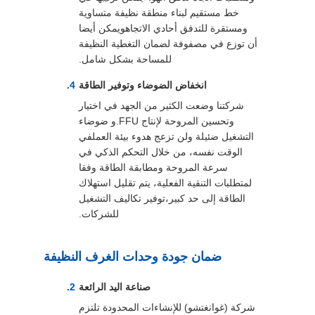
خط مستقيم لبناء منطقة نظيفة متساوية
ومستقرة للتدفق أحادي الاتجاهويمكن أيضا
أن توزع في مصفوفة لضمان التغطية النظيفة
للمساحة بشكل شامل.
انخفاض الضوضاء وتوفير الطاقة
شركتنا وضعت الكثير من الجهد في اختيار
وتحسين المروحة لإنتاج FFU.و ضوضاء
التشغيل ضئيلة ولن تزعج هدوء بيئة العملفي
الوقت نفسه، من خلال التحكم الذكي في
سرعة المروحة ومطابقة الطاقة وفقا
لمتطلبات التنقية الفعلية، يتم تقليل استهلاك
الطاقة إلى حد كبير،توفير تكاليف التشغيل
للشركات.
ضمان جودة وحدات الغرف النظيفة
صناعة اليد الرائعة
شركة (غوانغتشو) للإنشاءات المحدودة تلتزم