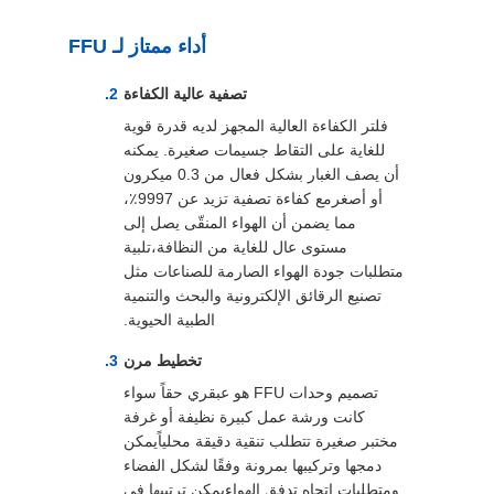
أسعار
أداء ممتاز لـ FFU
خريطة
تصفية عالية الكفاءة
الموقع
فلتر الكفاءة العالية المجهز لديه قدرة قوية
للغاية على التقاط جسيمات صغيرة. يمكنه
أن يصف الغبار بشكل فعال من 0.3 ميكرون
سياسة
أو أصغرمع كفاءة تصفية تزيد عن 9997٪،
مما يضمن أن الهواء المنقّى يصل إلى
الخصوصية
مستوى عال للغاية من النظافة،تلبية
متطلبات جودة الهواء الصارمة للصناعات مثل
تصنيع الرقائق الإلكترونية والبحث والتنمية
الطبية الحيوية.
تخطيط مرن
تصميم وحدات FFU هو عبقري حقاً سواء
كانت ورشة عمل كبيرة نظيفة أو غرفة
مختبر صغيرة تتطلب تنقية دقيقة محلياًيمكن
دمجها وتركيبها بمرونة وفقًا لشكل الفضاء
ومتطلبات اتجاه تدفق الهواءيمكن ترتيبها في