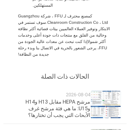
المستهلكين.
كمصنع محترف لـ FFU ، شركة Guangzhou
Cleanroom Construction Co ، Ltd.سوف تستمر في
الابتكار وتوفير العملاء العالميين بيئات فضائية أكثر نظافة
وخالية من القلق مع منتجات ذات جودة أعلى وخدمات
أكثر شمولاإذا كنت تبحث عن معدات عالية الجودة من
FFU، يرجى الشعور بالحرية في الاتصال بنا وبدء رحلة
جديدة من النظافة!
الحالات ذات الصلة
2026-08-04
مرشح HEPA مقابل H13 وH14
وU15: ما هي فئة مرشح غرف
الأبحاث التي يجب أن تختارها؟