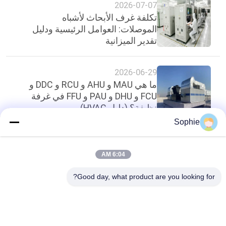
2026-07-07
تكلفة غرف الأبحاث لأشباه
الموصلات: العوامل الرئيسية ودليل
تقدير الميزانية
2026-06-29
ما هي MAU و AHU و RCU و DDC و
FCU و DHU و PAU و FFU في غرفة
نظيفة؟ (دليل HVAC)
Sophie
أعلى
6:04 AM
Good day, what product are you looking for?
فئات شعبية
جميع