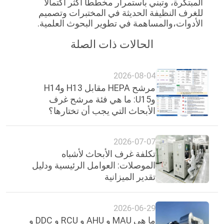
المبتكرة، وتبني باستمرار مخططًا أكثر اكتمالًا 
للغرف النظيفة الحديثة في المختبرات وتصميم 
الأدوات،والمساهمة في تطوير البحوث العلمية.
الحالات ذات الصلة
2026-08-04
مرشح HEPA مقابل H13 وH14
وU15: ما هي فئة مرشح غرف
الأبحاث التي يجب أن تختارها؟
2026-07-07
تكلفة غرف الأبحاث لأشباه
الموصلات: العوامل الرئيسية ودليل
تقدير الميزانية
2026-06-29
ما هي MAU و AHU و RCU و DDC و