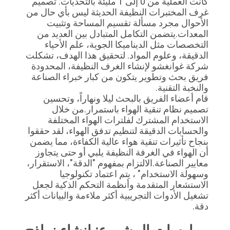
كانت العملية من 0 إلى 1 مليئة بالتحديات. تصميم 
غرف المختبرات النظيفة الحديثة ليس بأي حال من 
الأحوال مجرد مسألة تقسيم المساحة وتثبيت 
المعدات.يتضمن التكامل المتبادل بين العديد من 
التخصصات مثل الديناميكا الجوية، علم الأحياء 
الدقيقة، وعلوم المواد. لتحقيق هذا الهدف، تشكلت 
شركة غوانغشو لإنشاء الغرف النظيفة، المحدودة 
فريق بحث وتطوير يتكون من كبار خبراء الصناعة 
والنخبة التقنية.
قام أعضاء الفريق بالبحث ليلا ونهاراً، وتحسين 
تصميم نظام تنقية الهواء باستمرار.من خلال 
الاستخدام المشترك لفلترات الهواء المختلفة 
والحسابات الدقيقة لتنظيم تدفق الهواء، لقد حققوا 
بنجاح تأثيرات تنقية هواء عالية الكفاءة، مما يضمن 
أن الهواء في الغرفة النظيفة يلبي أو حتى يتجاوز 
معايير الصناعة.الالتزام بمفهوم "الدقة"، الاستقرار، 
وسهولة الاستخدام" ، يتم اعتماد تكنولوجيا 
الاستشعار المتقدمة وأنظمة التحكم الذكية لجعل 
تشغيل الأدوات التجريبية أكثر ملاءمة والبيانات أكثر 
دقة.