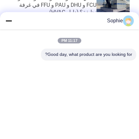
FCU و DHU و PAU و FFU في غرفة
نظيفة؟ (دليل HVAC)
Sophie
أعلى
11:17 PM
Good day, what product are you looking for?
فئات شعبية
جميع
دش الهواء
غرف الأبحاث الجاهزة
وحدة مرشح المروحة
صندوق المرور
فلتر الهواء
كشك التدفق