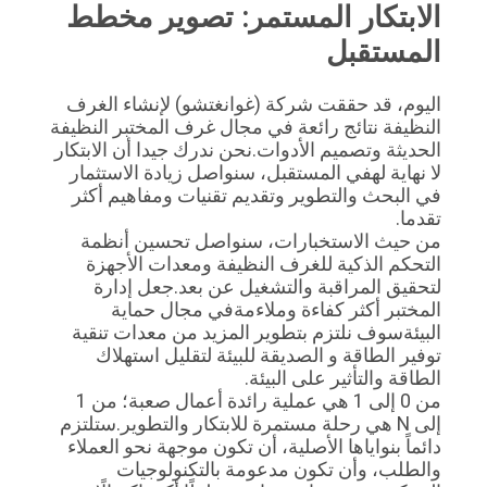
الابتكار المستمر: تصوير مخطط 
المستقبل
اليوم، قد حققت شركة (غوانغتشو) لإنشاء الغرف 
النظيفة نتائج رائعة في مجال غرف المختبر النظيفة 
الحديثة وتصميم الأدوات.نحن ندرك جيدا أن الابتكار 
لا نهاية لهفي المستقبل، سنواصل زيادة الاستثمار 
في البحث والتطوير وتقديم تقنيات ومفاهيم أكثر 
تقدما.
من حيث الاستخبارات، سنواصل تحسين أنظمة 
التحكم الذكية للغرف النظيفة ومعدات الأجهزة 
لتحقيق المراقبة والتشغيل عن بعد.جعل إدارة 
المختبر أكثر كفاءة وملاءمةفي مجال حماية 
البيئةسوف نلتزم بتطوير المزيد من معدات تنقية 
توفير الطاقة و الصديقة للبيئة لتقليل استهلاك 
الطاقة والتأثير على البيئة.
من 0 إلى 1 هي عملية رائدة أعمال صعبة؛ من 1 
إلى N هي رحلة مستمرة للابتكار والتطوير.ستلتزم 
دائماً بنواياها الأصلية، أن تكون موجهة نحو العملاء 
والطلب، وأن تكون مدعومة بالتكنولوجيات 