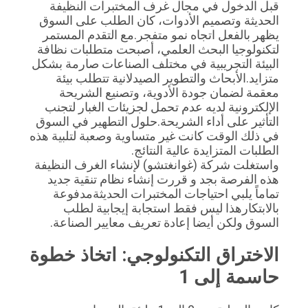
قبل الدخول في مجال غرف المختبرات النظيفة 
أسعار
الحديثة وتصميم الأدوات، كان الطلب على السوق 
يظهر بالفعل اتجاه نمو متفجر.مع التقدم المستمر 
لتكنولوجيا البحث العلمي، أصبحت متطلبات نظافة 
خريطة
البيئة التجريبية في مختلف الصناعات صارمة بشكل 
متزايد.الأبحاث والتطوير الصيدلانية تتطلب بيئة 
الموقع
معقمة لضمان جودة الأدوية، وتصنيع الشريحة 
الإلكترونية لديه عدم تحمل لجزيئات الغبار لتجنب 
التأثير على أداء الشريحة.حلول التطهير في السوق 
سياسة
في ذلك الوقت كانت غير متساوية وصعبة لتلبية هذه 
الخصوصية
الطلبات المتزايدة عالية النتائج.
واستغلت شركة (غوانغتشو) لإنشاء الغرف النظيفة 
هذه الفرصة بجد و قررت إنشاء نظام تنقية جديد 
تماماً يلبي احتياجات المختبرات الحديثةمدفوعة 
بالابتكارهذا ليس فقط استجابة إيجابية لطلب 
السوق ولكن أيضا إعادة تعريف معايير الصناعة.
الاختراق التكنولوجي: اتخاذ خطوة 
حاسمة إلى 1