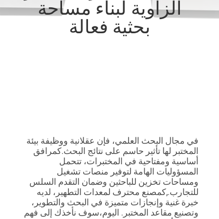
الزاوية لبناء مساحة
المصنع
بحثية فعالة
مراقبة
الجودة
اتصل
بنا
أخبار
في مجال البحث العلمي، فإن عقلانية ووظيفة بيئة 
المختبر لها تأثير حاسم على نتائج البحث.كمرافق 
أساسية ومفتاحية في المختبرات، تتحمل 
الحالات
المسؤوليات الهامة لتوفير منصات تشغيل 
ومساحات تخزين للباحثين وضمان التقدم السلس 
للتجارب.,كمصنع محترف لمعدات التطهير، لديه 
اطلب
خبرة غنية وإنجازات متميزة في البحث والتطوير، 
عرض
وتصنيع مقاعد المختبر. اليوم،سوف نأخذك إلى فهم 