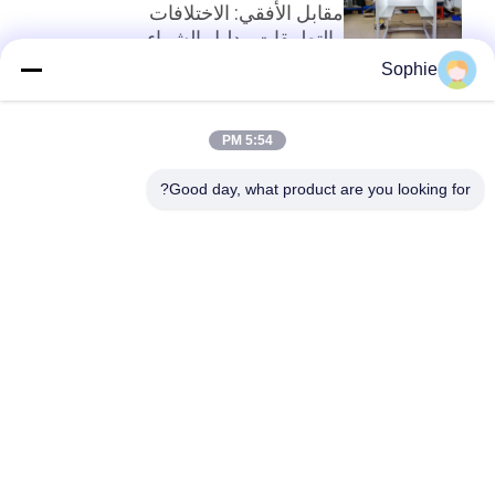
مقابل الأفقي: الاختلافات
والتطبيقات ودليل الشراء
Sophie
أعلى
5:54 PM
Good day, what product are you looking for?
فئات شعبية
جميع
دش الهواء
غرف الأبحاث الجاهزة
وحدة مرشح المروحة
صندوق المرور
فلتر الهواء
كشك التدفق