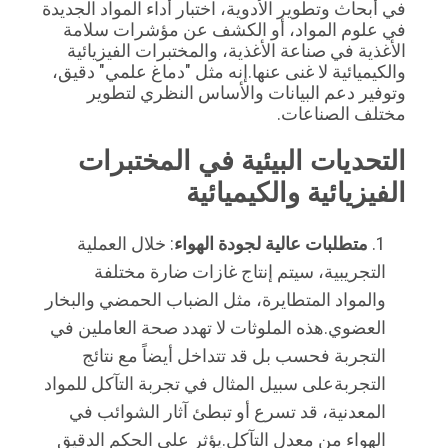
في أبحاث وتطوير الأدوية، اختبار أداء المواد الجديدة 
أسعار
في علوم المواد، أو الكشف عن مؤشرات سلامة 
الأغذية في صناعة الأغذية، والمختبرات الفيزيائية 
والكيميائية لا غنى عنها.إنه مثل "دماغ علمي" دقيق، 
خريطة
وتوفير دعم البيانات والأساس النظري لتطوير 
مختلف الصناعات.
الموقع
التحديات البيئية في المختبرات 
سياسة
الفيزيائية والكيميائية
الخصوصية
متطلبات عالية لجودة الهواء
: خلال العملية
التجريبية، سيتم إنتاج غازات ضارة مختلفة
والمواد المتطايرة، مثل الضباب الحمضي والبخار
العضوي.هذه الملوثات لا تهدد صحة العاملين في
التجربة فحسب بل قد تتداخل أيضاً مع نتائج
التجربةعلى سبيل المثال في تجربة التآكل للمواد
المعدنية، قد تسرع أو تبطئ آثار الشوائب في
الهواء من معدل التآكل.يؤثر على الحكم الدقيق