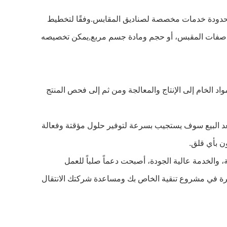
نحن على دراية تامة بأن متطلبات معدات التطهير للعملاء المختلفين تختلف. لذلك، توفر شركة قوانغتشو لإنشاء الغرف النظيفة المحدودة خدمات مخصصة لصناديق المقابس.وفقًا لتخطيط 
ورشة عمل العميل، طاقة المعدات، ومتطلبات الطاقة الخاصة، يمكننا تخصيص حل مربع المقبس الأنسب. سواء كان ذلك عدد ومواصفات المقبس، أو حجم ومادة جسم مربع,يمكن تخصيصه 
شركة غوانغتشو للإنشاءات المحدودة لطالما تمسك بمفهوم "الجودة أولاً".نحن نتبع بدقة معايير نظام إدارة الجودة الدوليمن شراء المواد الخام إلى الإنتاج والمعالجة ومن ثم إلى فحص المنتج 
في نفس الوقت، لدينا أيضاً نظام خدمة كامل بعد البيع. إذا واجه العملاء أي مشاكل أثناء استخدام صندوق المقبس،وفريقنا المهني بعد البيع سوف يستجيب بسرعة لتوفير حلول مؤقتة وفعالة 
ون بأي قلق.
في عالم معدات التطهير، على الرغم من أن صندوق المقبس صغير، فإنه يرتبط بالوضع العام.مع تصميمهم الممتاز، الجودة الموثوقة، والخدمة عالية الجودة، أصبحت دعماً صلباً للعمل 
المستقر لمعدات التنقية.قد ترغب في اختيار صناديق المقابس من شركة غوانغتشو لإنشاء الغرف النظيفةدعونا نضخ "طاقة" مستقرة في مشروع تنقية الخاص بك ومساعدة شركتك الانتقال 