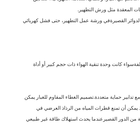
يئات المعقدة مثل ورش التطهير. 
صناديق المقابس المصنوعة من مواد عالية الجودةوالتي يمكن أن تمنع بشكل فعال حوادث السلامة الناجمة عن تسرب الكهرباء أو الدوائر القصيرةفي ورشة عمل التطهير، حتى فشل كهربائي 
التخطيط الداخلي لصناديق المقابس في شركة غوانغتشو لإنشاء الغرف النظيفة هو معقولمما يجعلها ملائمة لربط معدات تنقية مختلفةسواء كانت وحدة تنقية الهواء ذات حجم كبير أو أداة 
للتعامل مع العوامل البيئية الخاصة مثل الغبار والرطوبة التي قد تكون موجودة في ورشة التنقية ، يتم تجهيز صناديق المقابس لدينا مع تدابير حماية متعددة.تصميم الغطاء المقاوم للغبار يمكن 
أن يمنع بشكل فعال الجسيمات الدقيقة من الدخول إلى الداخل، وتجنب سوء الاتصال الناجم عن تراكم الغبار. وظيفة مقاومة الرذاذ يمكن أن تمنع قطرات المياه من الرذاذ العرضي في 
المقبس، وضمان السلامة الكهربائية. بالإضافة إلى ذلك،صندوق المقبس لديه أيضا وظائف مثل حماية من الإفراط في الحمل وحماية من الدور القصيرعندما يحدث استهلاك طاقة غير طبيعي 