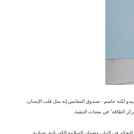
في نظام معدات التطهير المتطورة التي أنشأتها شركة غوانغتشو لإنشاء الغرف النظيفة المحدودة، هناك مكون غير ملحوظ على ما يبدو لكنه حاسم - صندوق المقابس.إنه مثل قلب الإنسان، 
كز الطاقة" في معدات التنقية. 
بالنسبة لمعدات التنقية، فإن إمدادات الطاقة المستقرة هي أساس عملها الفعال.صندوق المقبس يتحمل مهام مهمة لتوزيع الطاقة، التحكم في التيار، وضمان السلامة الكهربائية. صناديق 