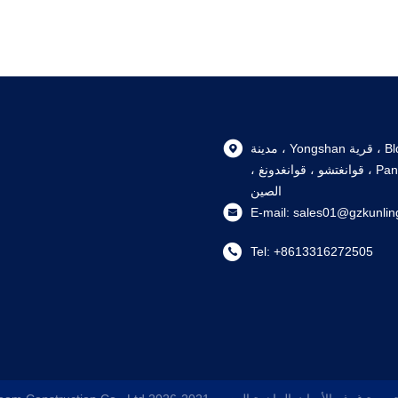
105، Bldg 6, 102 Nanlu ، قرية Yongshan ، مدينة
Shiqi ، منطقة Panyu ، قوانغتشو ، قوانغدونغ ،
الصين
E-mail:
sales01@gzkunlin
Tel:
+8613316272505