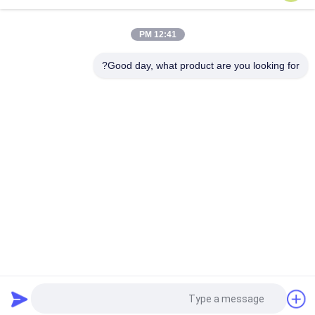
أعلى
12:41 PM
Good day, what product are you looking for?
فئات شعبية
جميع
دش الهواء
غرف الأبحاث الجاهزة
وحدة مرشح المروحة
صندوق المرور
فلتر الهواء
كشك التدفق
خزانة الهواء النقي
صندوق فلتر هواء هيبا
طلب اقتباس