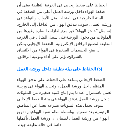
أسعار
الحفاظ على ضغط إيجابي في الغرفة النظيفة يعني أن
ضغط الهواء داخل ورشة العمل أعلى من الضغط في
البيئة الخارجية.في الفتحات مثل الأبواب والنوافذ في
خريطة
ورشة العمل، سوف يتدفق الهواء من الداخل إلى الخارج.
إنه مثل "حاجز الهواء" غير مرئيالغازات الضارة وغيرها من
الموقع
الملوثات من دخول الورشةعلى سبيل المثال، في الغرف
النظيفة لتصنيع الرقائق الإلكترونية، الضغط الإيجابي يمكن
أن يمنع الجسيمات الصغيرة في الهواء من الالتصاق
سياسة
بالشرائح،تؤثر على أداء ونوعية الرقائق.
الخصوصية
(د) الحفاظ على بيئة نظيفة داخل ورشة العمل
الضغط الإيجابي يساعد على الحفاظ على تدفق الهواء
المنظم داخل ورشة العمل ، وتجديد الهواء في ورشة
العمل باستمرار. عندما يتم إنتاج كمية صغيرة من الملوثات
داخل ورشة العمل,تدفق الهواء في بيئة الضغط الإيجابي
سوف يحمل هذه الملوثات بسرعة بعيدا عن المناطق
الرئيسية بعد تصفيتها بواسطة نظام تنقية الهواءيتم تفريغ
الهواء من ورشة العمل، لضمان أن ورشة العمل بأكملها
دائما في حالة نظيفة جيدة.