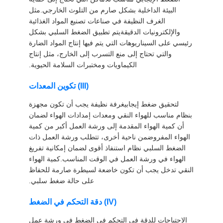
البيئة الداخلية بشكل صارم من التلوث الخارجي.مثل
الغرف النظيفة في صناعات تصنيع المواد الغذائية
والإلكترونيات الدقيقةيتم تطبيق الضغط السلبي بشكل
رئيسي على السيناريوهات التي يتم فيها إنتاج المواد الضارة
والتي تحتاج إلى منع التسرب إلى الخارج، مثل إنتاج
الكيماويات ومختبرات السلامة الحيوية.
(III) تكوين المعدات
لتحقيق ضغط إيجابيغرفة نظيفة يجب أن تكون مجهزة
بنظام مناسب للهواء النقي ومعدات إمدادات الهواء لضمان
أن كمية الهواء المقدمة إلى ورشة العمل أكبر من كمية
الهواء المفروضمن ناحية أخرى، تتطلب ورشة العمل ذات
الضغط السلبي نظام استنفاذ أقوى لضمان إمكانية تفريغ
الهواء في ورشة العمل في الوقت المناسب.كمية الهواء
النقي تدخل يجب أن تكون خاضعة لسيطرة صارمة للحفاظ
على حالة ضغط سلبي.
(IV) دقة التحكم في الضغط
الاحتياجات للدقة في التحكم في الضغط في ورشة عمل