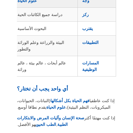
وجه
علوم الحياة
ركز
دراسة جميع الكائنات الحية
ا
يقترب
البحوث الأساسية
البحو
التطبيقات
البيئة والزراعة وعلم الوراثة
والتطور
المسارات
عالم أبحاث ، عالم بيئة ، عالم
ب
الوظيفية
وراثة
أي واحد يجب أن تختار؟
إذا كنت عاطفيا
فهم الحياة بكل أشكالها
(النباتات، الحيوانات،
الميكروبات، النظم البيئية)،
علوم الحياة
يقدم نطاقا أوسع.
إذا كنت مهتمًا أكثر
صحة الإنسان وآليات المرض والابتكارات
الطبية
,
الطب الحيوي
هو الأفضل.