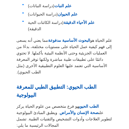
أسعار
علم النبات
(دراسة النباتات)
علم الحيوان
(دراسة الحيوانات)
علم الأحياء الدقيقة
(دراسة الكائنات الحية
خريطة
الدقيقة)
الموقع
علم الحياة هو
البحوث الأساسية مدفوعة
مما يعني أنه يسعى
إلى فهم كيفية عمل الحياة على مستويات مختلفة، بدءًا من
سياسة
العمليات الجزيئية وحتى الأنظمة البيئية بأكملها. لا تحتوي
دائمًا على تطبيقات طبية مباشرة ولكنها توفر المعرفة
الخصوصية
الأساسية التي تعتمد عليها العلوم التطبيقية الأخرى (مثل
الطب الحيوي).
الطب الحيوي: التطبيق الطبي للمعرفة
البيولوجية
الطب الحيوي
هو فرع متخصص من علوم الحياة يركز
على
صحة الإنسان والأمراض
. ويطبق المبادئ البيولوجية
لتطوير العلاجات وأدوات التشخيص والتقنيات الطبية. تشمل
المجالات الرئيسية ما يلي: