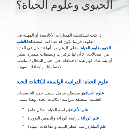
الحيوي وعلوم الحياة؟
المصنع
مراقبة
الجودة
إذا كنت تستكشف المسارات الأكاديمية أو المهنية في
العلوم، فربما تكون قد صادفت المصطلحات
الطب
الحيوي
و
علوم الحياة
. وعلى الرغم من أنها تتداخل في العديد
اتصل
من المجالات، إلا أن لها تركيزات وتطبيقات متميزة. يمكن
بنا
أن يساعدك فهم هذه الاختلافات في اختيار المجال المناسب
لاهتماماتك وأهدافك المهنية.
أخبار
علوم الحياة: الدراسة الواسعة للكائنات الحية
علوم الحياة
هو مصطلح شامل يشمل جميع التخصصات
الحالات
العلمية المتعلقة بدراسة الكائنات الحية. وهذا يشمل:
علم الأحياء
(دراسة الحياة بشكل عام)
اطلب
علم الوراثة
(دراسة الوراثة والحمض النووي)
عرض
علم البيئة
(دراسة النظم البيئية والتفاعلات البيئية)