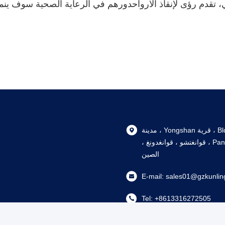
، تقدم رؤى لإنقاذ الأرواحدورهم في الرعاية الصحية سوف ين
105، Bldg 6, 102 Nanlu ، قرية Yongshan ، مدينة
Shiqi ، منطقة Panyu ، قوانغتشو ، قوانغدونغ ،
الصين
E-mail:
sales01@gzkunlin
Tel:
+8613316272505