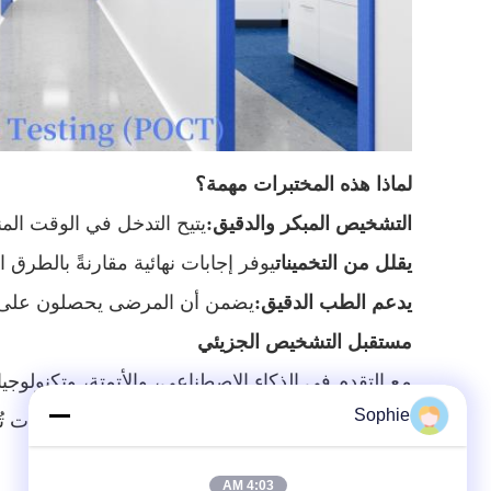
لماذا هذه المختبرات مهمة؟
التشخيص المبكر والدقيق:
يتيح التدخل في الوقت الم
يقلل من التخمينات
يوفر إجابات نهائية مقارنةً بالطرق ال
يدعم الطب الدقيق:
يضمن أن المرضى يحصلون على العلا
مستقبل التشخيص الجزيئي
Sophie
النادرة إلى التنبؤ بمخاطر السرطان، هذه المختبرات
أفكار نهائية
4:03 AM