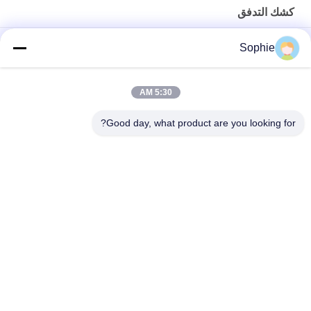
كشك التدفق
الفولاذ المقاوم للصدأ 2KW غرفة أخذ عينات المواد الخام مرشح HEPA
Sophie
كشك وزن الأدوية للتجارب العلمية ISO
5:30 AM
الفولاذ المقاوم للصدأ 220 فولت 50 هرتز وزنها كشك للاختبار
الميكروبيولوجي
Good day, what product are you looking for?
فئات شعبية
جميع
دش الهواء
غرف الأبحاث الجاهزة
وحدة مرشح المروحة
صندوق المرور
فلتر الهواء
كشك التدفق