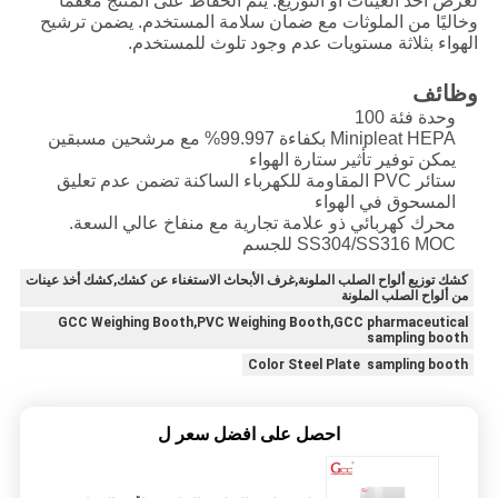
لغرض أخذ العينات أو التوزيع. يتم الحفاظ على المنتج معقمًا
وخاليًا من الملوثات مع ضمان سلامة المستخدم. يضمن ترشيح
الهواء بثلاثة مستويات عدم وجود تلوث للمستخدم.
وظائف
وحدة فئة 100
Minipleat HEPA بكفاءة 99.997% مع مرشحين مسبقين
يمكن توفير تأثير ستارة الهواء
ستائر PVC المقاومة للكهرباء الساكنة تضمن عدم تعليق
المسحوق في الهواء
محرك كهربائي ذو علامة تجارية مع منفاخ عالي السعة.
SS304/SS316 MOC للجسم
كشك توزيع ألواح الصلب الملونة,غرف الأبحاث الاستغناء عن كشك,كشك أخذ عينات
من ألواح الصلب الملونة
GCC Weighing Booth,PVC Weighing Booth,GCC pharmaceutical
sampling booth
Color Steel Plate sampling booth
احصل على افضل سعر ل