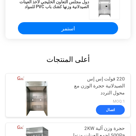
دول مجلس التعاون الخليجي لأخذ العينات
الصيدلانية وزنها كشك باب PVC للمواد
الخام
استمر
أعلى المنتجات
220 فولت إس إس
الصيدلانية حجرة الوزن مع
محول التردد
MOQ:1
اتصال
حجرة وزن آلية 2KW
500Pa لجمع العينات وزنها