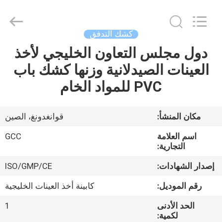
Guangzhou
Cleanroom
Construction
Co.,
Ltd..
كشك التدفق
All
Rights
Reserved.
دول مجلس التعاون الخليجي لأخذ
المنزل
العينات الصيدلانية وزنها كشك باب
المنتجات
PVC للمواد الخام
مقاطع
مكان المنشأ:
قوانغدونغ، الصين
فيديو
اسم العلامة
GCC
التجارية:
حولنا
إصدار الشهادات:
ISO/GMP/CE
رقم الموديل:
كابينة أخذ العينات الخليجية
جولة
الحد الأدنى
1
في
لكمية: