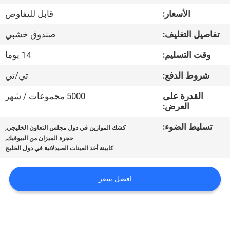
المصنع
الأسعار:
قابل للتفاوض
تفاصيل التغليف:
صندوق خشبي
مراقبة
الجودة
وقت التسليم:
14 يوما
شروط الدفع:
تي/تي
اتصل
القدرة على
5000 مجموعات / شهر
بنا
العرض:
تسليط الضوء:
,
كشك الموازين في دول مجلس التعاون الخليجي
,
أخبار
حجرة الميزان من البيوفيك
كابينة أخذ العينات الصيدلانية في دول الخليج
الحالات
افضل سعر
اطلب
عرض