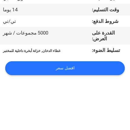
المصنع
وقت التسليم:
14 يوما
مراقبة
شروط الدفع:
تي/تي
الجودة
القدرة على
5000 مجموعات / شهر
العرض:
اتصل
تسليط الضوء:
,
غطاء الدخان
خزانة أبخرة داخلية للمختبر
بنا
افضل سعر
أخبار
الحالات
اطلب
عرض