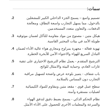
سمات:
تصميم واسع – يسمح الجزء الداخلي الكبير للمشغلين
بالدخول، مما يسهل التجارب واسعة النطاق، ومعالجة
الدفعات، والتعاون متعدد المستخدمين.
هيكل متين - مصنوع من مواد مقاومة للتآكل لضمان موثوقية
طويلة الأمد في بيئات المختبر القاسية.
تهوية فعالة - مجهزة بمراوح ومجاري هواء عالية الأداء لضمان
التبادل السريع للهواء والاحتواء الآمن للأبخرة الخطرة.
الترشيح المتقدم - يعمل نظام الترشيح الاختياري على تنقية
غازات العادم، وحماية البيئة والامتثال للوائح.
باب شفاف - يتميز بلوحة عرض واضحة لتسهيل مراقبة
التجارب دون المساس بالسلامة.
سطح عمل قوي - مقعد متين ومقاوم للمواد الكيميائية
لعمليات مستقرة وآمنة.
نظام التحكم الذكي - يسمح بضبط دقيق لتدفق الهواء
والسرعة والمعلمات الأخرى للحصول على الأداء الأمثل.