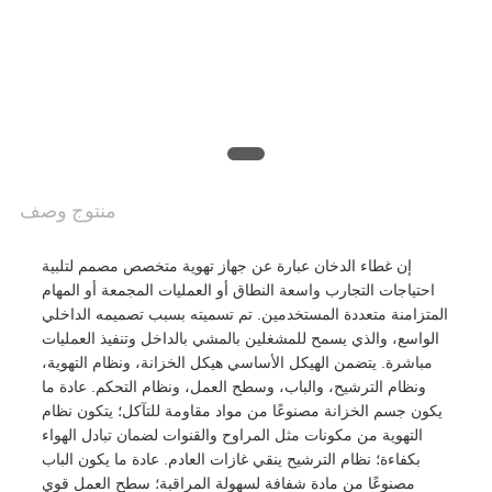
أسعار
خريطة
الموقع
سياسة
منتوج وصف
الخصوصية
إن غطاء الدخان عبارة عن جهاز تهوية متخصص مصمم لتلبية
احتياجات التجارب واسعة النطاق أو العمليات المجمعة أو المهام
المتزامنة متعددة المستخدمين. تم تسميته بسبب تصميمه الداخلي
الواسع، والذي يسمح للمشغلين بالمشي بالداخل وتنفيذ العمليات
مباشرة. يتضمن الهيكل الأساسي هيكل الخزانة، ونظام التهوية،
ونظام الترشيح، والباب، وسطح العمل، ونظام التحكم. عادة ما
يكون جسم الخزانة مصنوعًا من مواد مقاومة للتآكل؛ يتكون نظام
التهوية من مكونات مثل المراوح والقنوات لضمان تبادل الهواء
بكفاءة؛ نظام الترشيح ينقي غازات العادم. عادة ما يكون الباب
مصنوعًا من مادة شفافة لسهولة المراقبة؛ سطح العمل قوي