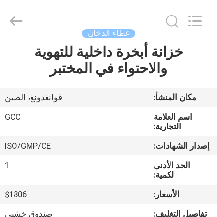
Guangzhou
Cleanroom
Construction
Co.,
Ltd..
غطاء الدخان
All
Rights
Reserved.
خزانة أبخرة داخلية للتهوية
المنزل
والاحتواء في المختبر
المنتجات
مكان المنشأ:
قوانغدونغ، الصين
مقاطع
اسم العلامة
GCC
فيديو
التجارية:
إصدار الشهادات:
ISO/GMP/CE
حولنا
الحد الأدنى
1
لكمية:
جولة
الأسعار:
$1806
في
تفاصيل التغليف:
صندوق خشبي