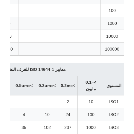
100
100
1000
1000
10000
10000
100000
100000
معايير ISO 14644-1 للغرف النظيفة
>=0.1
المستوى
>=0.2m
>=0.3um
>=0.5um
>=1م
مليون
2
10
ISO1
4
10
24
100
ISO2
8
35
102
237
1000
ISO3