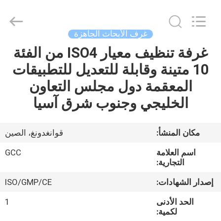
Guangzhou
Cleanroom
Construction
Co.,
Ltd..
غرف الأبحاث الجاهزة
All
Rights
Reserved.
غرفة تنظيف معيار ISO4 من الفئة
المنزل
10 متينة وقابلة للتعديل للتطبيقات
المنتجات
المعقمة دول مجلس التعاون
الخليجي وجنوب شرق آسيا
مقاطع
فيديو
مكان المنشأ:
قوانغدونغ، الصين
اسم العلامة
GCC
حولنا
التجارية:
إصدار الشهادات:
ISO/GMP/CE
جولة
الحد الأدنى
1
في
لكمية: