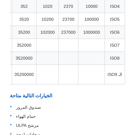
83
352
1020
2370
10000
ISO4
32
3520
10200
23700
100000
ISO5
320
35200
102000
237000
1000000
ISO6
200
352000
ISO7
2000
3520000
ISO8
الـ ISO9
35200000
0000
الخيارات التالية متاحة
صندوق المرور
حمام الهواء
مرشح ULPA
سجادات لزجة