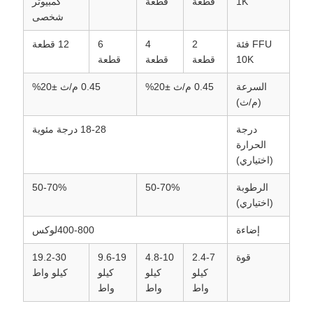
1K
قطعة
قطعة
كمبيوتر
شخصى
FFU فئة
2
4
6
12 قطعة
10K
قطعة
قطعة
قطعة
السرعة
0.45 م/ث ±20%
0.45 م/ث ±20%
(م/ث)
درجة
18-28 درجة مئوية
الحرارة
(اختياري)
الرطوبة
50-70%
50-70%
(اختياري)
إضاءة
400-800لوكس
قوة
2.4-7
4.8-10
9.6-19
19.2-30
كيلو
كيلو
كيلو
كيلو واط
واط
واط
واط