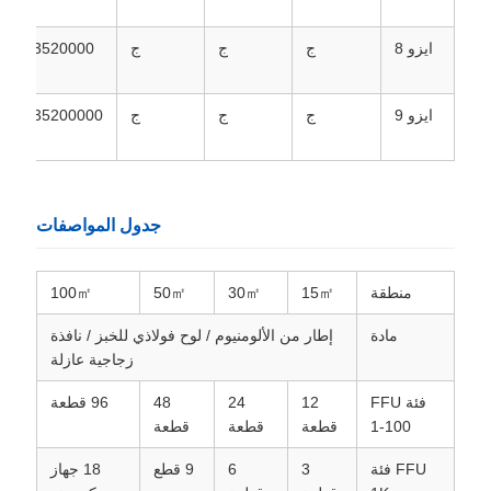
ايزو 8
ج
ج
ج
3520000
ايزو 9
ج
ج
ج
35200000
0
جدول المواصفات
منطقة
15㎡
30㎡
50㎡
100㎡
مادة
إطار من الألومنيوم / لوح فولاذي للخبز / نافذة
زجاجية عازلة
فئة FFU
12
24
48
96 قطعة
1-100
قطعة
قطعة
قطعة
FFU فئة
3
6
9 قطع
18 جهاز