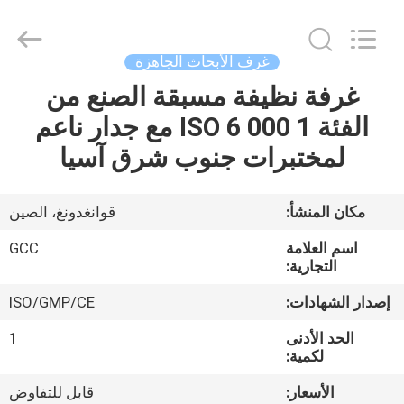
Guangzhou
Cleanroom
Construction
Co.,
Ltd..
غرف الأبحاث الجاهزة
All
Rights
Reserved.
غرفة نظيفة مسبقة الصنع من
المنزل
الفئة 1 000 ISO 6 مع جدار ناعم
المنتجات
لمختبرات جنوب شرق آسيا
مقاطع
مكان المنشأ:
قوانغدونغ، الصين
فيديو
اسم العلامة
GCC
التجارية:
حولنا
إصدار الشهادات:
ISO/GMP/CE
الحد الأدنى
1
جولة
لكمية:
في
الأسعار:
قابل للتفاوض