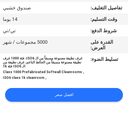
المصنع
تفاصيل التغليف:
صندوق خشبي
وقت التسليم:
14 يوما
مراقبة
الجودة
شروط الدفع:
تي/تي
القدرة على
5000 مجموعات / شهر
العرض:
اتصل
بنا
تسليط الضوء:
غرف نظيفة مصنوعة مسبقاً من الـ ISO6، فئة 1000 غرف
نظيفة مصنوعة مسبقاً من الحائط الناعم، غرف نظيفة من
الـ ISO6 فئة 1k
,
Class 1000 Prefabricated Softwall Cleanrooms
أخبار
,
ISO6 class 1k cleanroom
الحالات
افضل سعر
اطلب
عرض