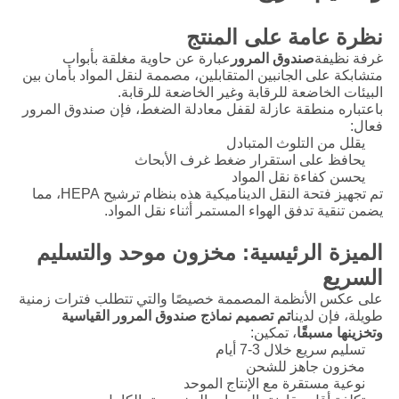
نظرة عامة على المنتج
غرفة نظيفة
صندوق المرور
عبارة عن حاوية مغلقة بأبواب
متشابكة على الجانبين المتقابلين، مصممة لنقل المواد بأمان بين
البيئات الخاضعة للرقابة وغير الخاضعة للرقابة.
باعتباره منطقة عازلة لقفل معادلة الضغط، فإن صندوق المرور
فعال:
يقلل من التلوث المتبادل
يحافظ على استقرار ضغط غرف الأبحاث
يحسن كفاءة نقل المواد
تم تجهيز فتحة النقل الديناميكية هذه بنظام ترشيح HEPA، مما
يضمن تنقية تدفق الهواء المستمر أثناء نقل المواد.
الميزة الرئيسية: مخزون موحد والتسليم
السريع
على عكس الأنظمة المصممة خصيصًا والتي تتطلب فترات زمنية
طويلة، فإن لدينا
تم تصميم نماذج صندوق المرور القياسية
وتخزينها مسبقًا
، تمكين:
تسليم سريع خلال 3-7 أيام
مخزون جاهز للشحن
نوعية مستقرة مع الإنتاج الموحد