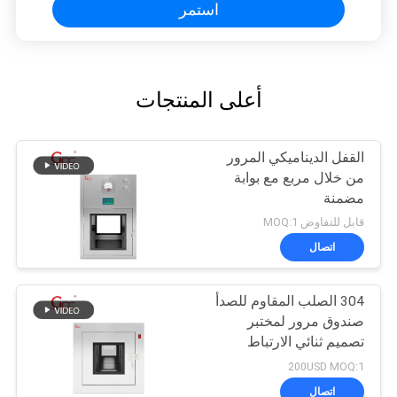
استمر
أعلى المنتجات
القفل الديناميكي المرور
من خلال مربع مع بوابة
مضمنة
قابل للتفاوض MOQ:1
اتصال
304 الصلب المقاوم للصدأ
صندوق مرور لمختبر
تصميم ثنائي الارتباط
200USD MOQ:1
اتصال