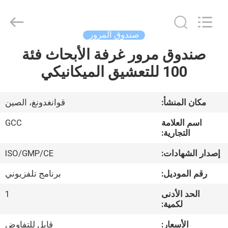
Guangzhou
Cleanroom
Construction
Co.,
Ltd..
صندوق المرور
All
Rights
Reserved.
صندوق مرور غرفة الأبحاث فئة
المنزل
100 للتعشيق الميكانيكي
المنتجات
مكان المنشأ:
قوانغدونغ، الصين
مقاطع
اسم العلامة
GCC
فيديو
التجارية:
إصدار الشهادات:
ISO/GMP/CE
حولنا
رقم الموديل:
برنامج تلفزيوني
الحد الأدنى
1
جولة
لكمية:
في
الأسعار:
قابل للتفاوض