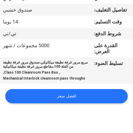
المصنع
تفاصيل التغليف:
صندوق خشبي
مراقبة
وقت التسليم:
14 يوما
الجودة
شروط الدفع:
تي/تي
القدرة على
5000 مجموعات / شهر
اتصل
العرض:
بنا
تسليط الضوء:
مربع مرور غرفة نظيفة ميكانيكي،صندوق مرور غرفة نظيفة
من الفئة 100،مقاطع مرور غرفة نظيفة ميكانيكية
,
,
Class 100 Cleanroom Pass Box
Mechanical Interlock cleanroom pass throughs
أخبار
افضل سعر
الحالات
اطلب
عرض