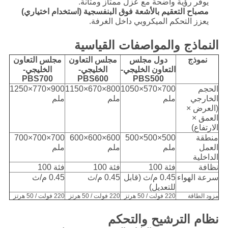
يوفر رؤية واضحة مع عزل ممتاز ومتانة.
مصباح التعقيم بالأشعة فوق البنفسجية (استخدام اختياري)
يعزز التحكم الميكروبي داخل الغرفة.
النماذج والمواصفات القياسية
نموذج
دول مجلس
مجلس التعاون
مجلس التعاون
التعاون الخليجي-
الخليجي-
الخليجي-
PBS700
PBS600
PBS500
الحجم
700×570×1050
800×670×1150
900×770×1250
الخارجي
ملم
ملم
ملم
(العرض ×
العمق ×
الارتفاع)
منطقة
500×500×500
600×600×600
700×700×700
العمل
ملم
ملم
ملم
الداخلية
نظافة
فئة 100
فئة 100
فئة 100
سرعة الهواء
0.45 م/ث (قابل
0.45 م/ث
0.45 م/ث
للتعديل)
مزود الطاقة
220 فولت / 50 هرتز
220 فولت / 50 هرتز
220 فولت / 50 هرتز
نظام الترشيح والتحكم