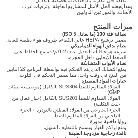
تكلفة أقل مقارنة بالوحدات المخصصة بالكامل
وهذا يجعله الحل الأمثل للمشاريع العاجلة، وترقيات غرف
الأبحاث، والموزعين الدوليين.
ميزات المنتج
نظافة فئة 100 (ما يعادل ISO 5)
يضمن ترشيح HEPA عالي الكفاءة ظروف هواء نظيفة للغاية.
نظام تدفق الهواء الديناميكي
سرعة هواء قابلة للتعديل عند 0.45 م/ث، مع الحفاظ على
الضغط الإيجابي داخل الحجرة.
نظام الأبواب المتشابكة
يمنع التشابك الذي يتم التحكم فيه بواسطة البرنامج كلا البابين
من الفتح في وقت واحد، مما يضمن التحكم في التلوث.
خيارات المواد المتميزة
الفولاذ المقاوم للصدأ SUS304 بالكامل (موصى به لبيئات
GMP)
الفولاذ المقاوم للصدأ SUS201 بالكامل (خيار فعال من
حيث التكلفة)
الجزء الخارجي من الفولاذ المطلي بالبودرة + الجزء
الداخلي من الفولاذ المقاوم للصدأ
زوايا داخلية مدورة
يمنع تراكم الغبار ويسمح بالتنظيف السهل.
نافذة زجاجية مزدوجة الطبقة