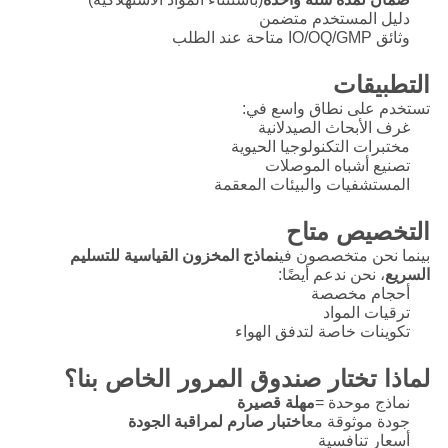
دليل المستخدم متضمن
وثائق IO/OQ/GMP متاحة عند الطلب
التطبيقات
تستخدم على نطاق واسع في:
غرف الأبحاث الصيدلانية
مختبرات التكنولوجيا الحيوية
تصنيع أشباه الموصلات
المستشفيات والبيئات المعقمة
التخصيص متاح
بينما نحن متخصصون في
نماذج المخزون القياسية للتسليم
السريع
، نحن ندعم أيضًا:
أحجام مخصصة
ترقيات المواد
تكوينات خاصة لتدفق الهواء
لماذا تختار صندوق المرور الخاص بنا؟
نماذج موحدة =
مهلة قصيرة
جودة موثوقة مع
اختبار صارم لمراقبة الجودة
أسعار تنافسية