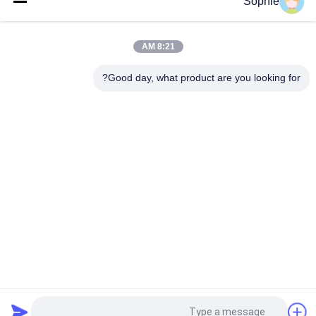
Sophie
صندوق مرور غرفة الأبحاث فئة 100 للتعشيق الميكانيكي
8:21 AM
التعشيق الإلكتروني 1100 فولت 50 هرتز يمر عبر النافذة إلى غرفة
نظيفة
Good day, what product are you looking for?
فئات شعبية
جميع
دش الهواء
غرف الأبحاث الجاهزة
وحدة مرشح المروحة
صندوق المرور
فلتر الهواء
كشك التدفق
خزانة الهواء النقي
صندوق فلتر هواء هيبا