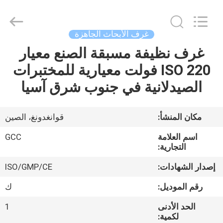
Guangzhou
Cleanroom
Construction
Co.,
Ltd..
غرف الأبحاث الجاهزة
All
Rights
Reserved.
غرف نظيفة مسبقة الصنع معيار
المنزل
ISO 220 فولت معيارية للمختبرات
المنتجات
الصيدلانية في جنوب شرق آسيا
مقاطع
مكان المنشأ:
قوانغدونغ، الصين
فيديو
اسم العلامة
GCC
التجارية:
حولنا
إصدار الشهادات:
ISO/GMP/CE
رقم الموديل:
ك
جولة
الحد الأدنى
1
في
لكمية: