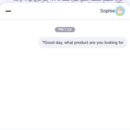
FFU لغرفة التنظيف المعيارية في جنوب شرق آسيا
Sophie
غرفة نظيفة معيارية 50 متر مربع مع 9 وحدات ترشيح نهائية للتحكم في
نظافة هواء الصيدلة في جنوب شرق آسيا
7:10 PM
غرفة تنظيف مسبقة الصنع عالية الكفاءة مزودة بمرشح هيبا H14
للاستخدام الصناعي في جنوب شرق آسيا
Good day, what product are you looking for?
فئات شعبية
جميع
دش الهواء
غرف الأبحاث الجاهزة
وحدة مرشح المروحة
صندوق المرور
فلتر الهواء
كشك التدفق
خزانة الهواء النقي
صندوق فلتر هواء هيبا