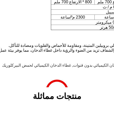
800 * الارتفاع 700 ملم
2300 م³/ساعة
ن الكيميائي بدون قنوات
,
غطاء الدخان الكيميائي لحمض البيركلوريك
منتجات مماثلة