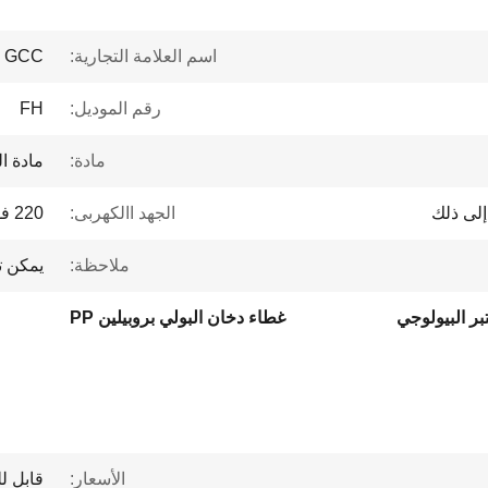
اسم العلامة التجارية:
GCC
رقم الموديل:
FH
مادة:
مادة ال
إلى ذلك
الجهد االكهربى:
220 فولت/50 هرتز
ملاحظة:
يمكن 
ر البيولوجي
غطاء دخان البولي بروبيلين PP
الأسعار:
قابل ل