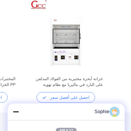
لحمض
خزانة أبخرة مختبرية من الفولاذ المدلفن
المختبرات
 تهوية
على البارد في ماليزيا مع نظام تهوية
PP الخز
للمختبرات الكيميائية الطبية
للمختبرات 
احصل على أفضل سعر
ا
Sophie
4:12 AM