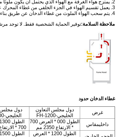
2. يمتزج هواء الغرفة مع الهواء الذي يحتمل أن يكون ملوثًا من الغرفة ويتم سحبه إلى أعلى بواسطة عادم المبنى.
3. يعمل تقسيم الهواء في الجزء الخلفي من غطاء المحرك على زيادة العادم وتقليل الاضطراب.
4. يتم سحب الهواء الملوث من غطاء الدخان عن طريق بناء مروحة العادم ويخرج من خلال مداخن الهواء في الغرفة
ملاحظة السلامة:
توفير الحماية الشخصية فقط. لا توجد مرشحات HEPA لإزالة العوامل البيولوجية. يتم تقليل الملوثات إلى مستويات مقبولة عن طريق التخف
غطاء الدخان
حدود
دول مجلس التعاون
دول مجلس ا
غرض
الخليجي-FH-1200
الخليجي-FH-1500
الطول 000 * العرض 700
داخلي
مقاس
* الارتفاع 2350 مم
700 * الارتفاع 2350 مم
الطول 1200 * العرض
الحجم الخارجي