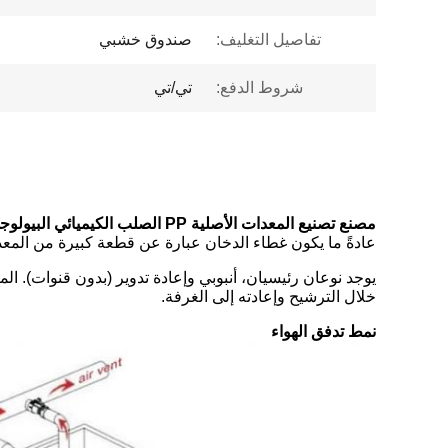
تفاصيل التغليف:
صندوق خشبي
شروط الدفع:
تي/تي
مصنع تصنيع المعدات الأصلية PP الصلب الكيميائي البيولوجي مختبر السلامة العالمي غطاء دخان العادم خزانة خزانة /
عادةً ما يكون غطاء الدخان عبارة عن قطعة كبيرة من المع
يوجد نوعان رئيسيان، أنبوبي وإعادة تدوير (بدون قنوات). الم
خلال الترشيح وإعادته إلى الغرفة.
نمط تدفق الهواء