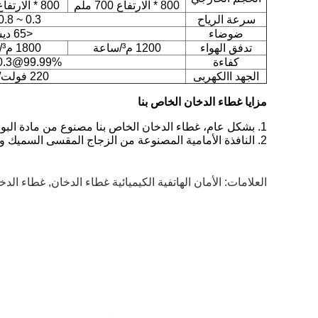
800 * الارتفاع 700 ملم
800 * الارتفاع 700 ملم
سرعة الرياح
0.3 ~ 0.8 م / ث
ضوضاء
<65 ديسيبل
تدفق الهواء
1200 م³/ساعة
1800 م³/ساعة
كفاءة
99.99%@0.3 ميكرومتر
الجهد االكهربى
220 فولت/50 هرتز
مزايا غطاء الدخان الخاص بنا
1. بشكل عام، غطاء الدخان الخاص بنا مصنوع من مادة البولي بروبيلين المتينة، ومقاومة للأحماض والقلويات ومضادة للتآكل.
2. النافذة الأمامية المصنوعة من الزجاج المقسى السميك والشفاف تزيد من الضوء والرؤية داخل غطاء الدخان، مما يوفر بيئة عمل مشرقة ومفتوحة.
العلامات:
الأمان الهاتفية الكيميائية غطاء الدخان
,
غطاء الدخا