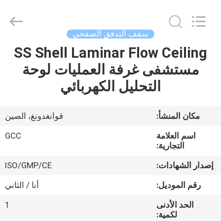
Guangzhou
Cleanroom
Construction
Co.,
Ltd..
سقف التدفق الصفحي
All
Rights
Reserved.
SS Shell Laminar Flow Ceiling
المنزل
مستشفى غرفة العمليات لوحة
المنتجات
التحليل الكهربائي
مقاطع
مكان المنشأ:
قوانغدونغ، الصين
فيديو
اسم العلامة
GCC
التجارية:
حولنا
إصدار الشهادات:
ISO/GMP/CE
رقم الموديل:
أنا / الثاني
جولة
الحد الأدنى
1
في
لكمية: