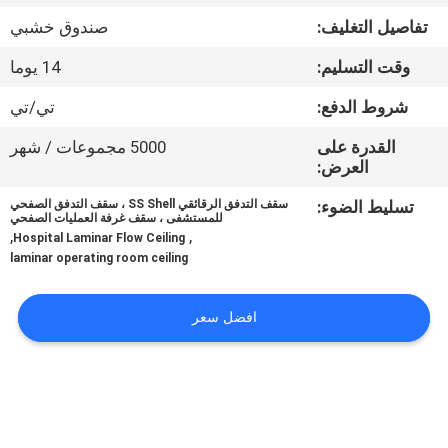
المصنع
تفاصيل التغليف:
صندوق خشبي
وقت التسليم:
14 يوما
مراقبة
الجودة
شروط الدفع:
تي/تي
القدرة على
5000 مجموعات / شهر
العرض:
اتصل
بنا
تسليط الضوء:
سقف التدفق الرقائقي SS Shell ، سقف التدفق الصفحي
للمستشفى ، سقف غرفة العمليات الصفحي
,
,
Hospital Laminar Flow Ceiling
laminar operating room ceiling
أخبار
افضل سعر
الحالات
اطلب
عرض