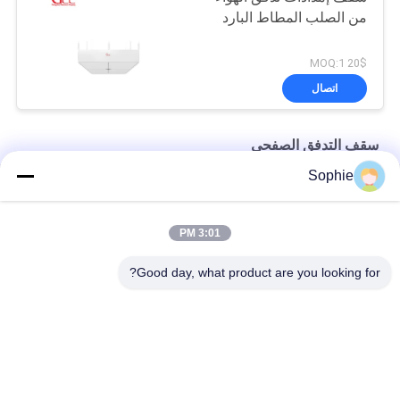
من الصلب المطاط البارد
20$ MOQ:1
اتصال
سقف التدفق الصفحي
Sophie
الدرجة الثانية ISO5 سقف تدفق لامينار لغرفة العمليات في المستشفى
SS304 وحدة تدفق غرفة العمليات مع مرشح هيبا 6Pcs
3:01 PM
كفاءة 99.95% لسقف التدفق الصفحي H13 لغرف العمليات
Good day, what product are you looking for?
فئات شعبية
جميع
دش الهواء
غرف الأبحاث الجاهزة