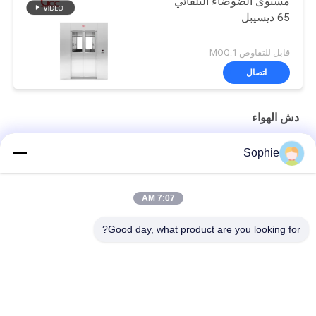
مستوى الضوضاء التلقائي
65 ديسيبل
قابل للتفاوض MOQ:1
اتصال
دش الهواء
دش هوائي لغرفة التنظيف من شركة GCC للشحن مع باب مصراع من
Sophie
البولي فينيل كلوريد (PVC) وحساس كهروضوئي للمختبرات
التحكم التلقائي بالكامل 4 أشخاص غرفة نظيفة مدخل / نظام دش الهواء
7:07 AM
مستخدمين حمام هواء صناعي 110 فولت لغرفة نظيفة
Good day, what product are you looking for?
فئات شعبية
جميع
دش الهواء
غرف الأبحاث الجاهزة