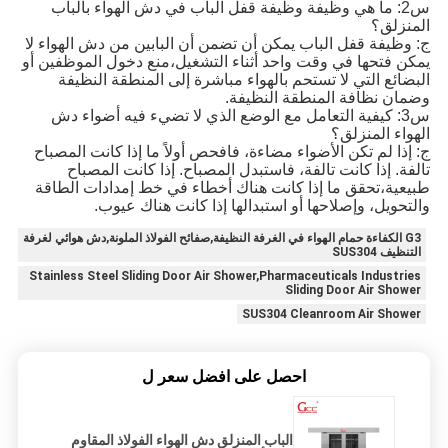
س2: ما هي وظيفة وظيفة قفل الباب في دش الهواء بالباب
المنزلق؟
ج: وظيفة قفل الباب يمكن أن تضمن أن البابين من دش الهواء لا
يمكن فتحها في وقت واحد أثناء التشغيل،منع دخول الموظفين أو
البضائع التي لا تستحم بالهواء مباشرة إلى المنطقة النظيفة
وضمان نظافة المنطقة النظيفة.
س3: كيفية التعامل مع الوضع الذي لا تضيء فيه أضواء دش
الهواء المنزلق؟
ج: إذا لم تكن الأضواء مضاءة، فافحص أولاً ما إذا كانت المصباح
تالفة. إذا كانت تالفة، فاستبدل المصباح. إذا كانت المصباح
طبيعية،تحقق ما إذا كانت هناك أخطاء في خط إمدادات الطاقة
والتحويل، وإصلاحها أو استبدالها إذا كانت هناك عيوب.
G3 الكفاءة حمام الهواء في الغرفة النظيفة,صفائح الفولاذ الملونة,دش هوائي لغرفة
التنظيف SUS304
Stainless Steel Sliding Door Air Shower,Pharmaceuticals Industries
Sliding Door Air Shower
SUS304 Cleanroom Air Shower
احصل على افضل سعر ل
الباب المنزلق دش الهواء الفولاذ المقاوم