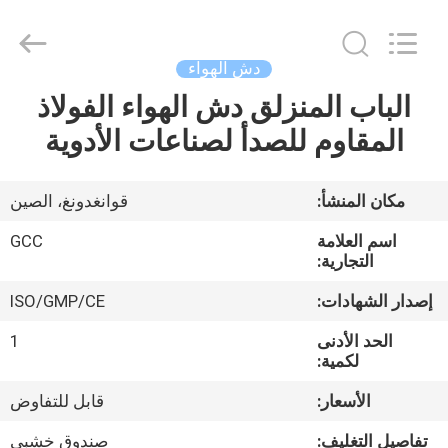
Guangzhou
Cleanroom
Construction
Co.,
Ltd..
دش الهواء
All
Rights
Reserved.
الباب المنزلق دش الهواء الفولاذ
المنزل
المقاوم للصدأ لصناعات الأدوية
المنتجات
مكان المنشأ:
قوانغدونغ، الصين
مقاطع
اسم العلامة
GCC
فيديو
التجارية:
إصدار الشهادات:
ISO/GMP/CE
حولنا
الحد الأدنى
1
لكمية:
جولة
الأسعار:
قابل للتفاوض
في
تفاصيل التغليف:
صندوق خشبي