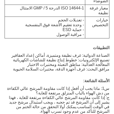
الضوضاء
معيار غرفة
ISO 14644-1 الدرجة 5 / GMP الامتثال
نظيفة
خيارات
- تعديلات الحجم
التخصيص
- وحدة تعقيم الأشعة فوق البنفسجية
- حماية ESD
- مراقبة الوصول
التطبيقات
الصناعة الدوائية: غرف نظيفة ومتميزة، أماكن إعداد العقاقير
تصنيع الإلكترونيات: خطوط إنتاج نظيفة للشاشات الكهربائية
المعالجة الغذائية: مناطق التعبئة ومختبرات الاختبار
مرافق البحث: غرف أجهزة الدقة، مختبرات السلامة الحيوية
الأسئلة الشائعة:
س1: ماذا يجب أن أفعل إذا كانت مقاومة المرشح عالي الكفاءة
من دش الهواء بالباب المنزلق مرتفعة للغاية؟
ج: إذا كانت مقاومة المرشح عالي الكفاءة مرتفعة للغاية ، فهذا
يشير إلى أن المرشح قد تم حجبه ، ويجب استبدال مرشح جديد
في الوقت المناسب.يمكنك أولا التحقق من حالة الختم من
المرشح للتأكد من عدم وجود تسرب الهواء.