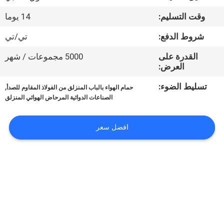
المصنع
وقت التسليم:
14 يوما
مراقبة
شروط الدفع:
تي/تي
الجودة
القدرة على
5000 مجموعات / شهر
العرض:
اتصل
تسليط الضوء:
,
حمام الهواء بالباب المنزلق من الفولاذ المقاوم للصدأ
الصناعات الدوائية المرحاض الهوائي المنزلق
بنا
افضل سعر
أخبار
الحالات
اطلب
عرض