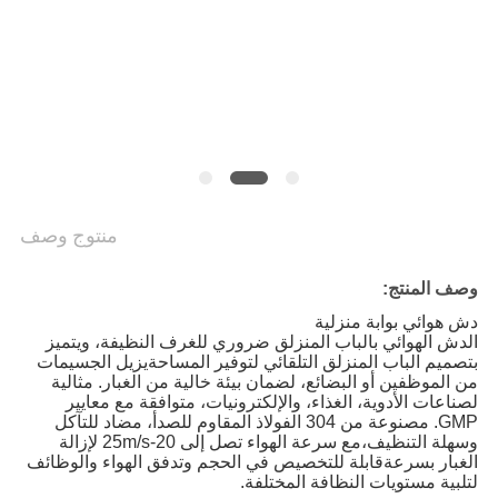
أسعار
خريطة
الموقع
سياسة
منتوج وصف
الخصوصية
وصف المنتج:
دش هوائي بوابة منزلية
الدش الهوائي بالباب المنزلق ضروري للغرف النظيفة، ويتميز
بتصميم الباب المنزلق التلقائي لتوفير المساحةيزيل الجسيمات
من الموظفين أو البضائع، لضمان بيئة خالية من الغبار. مثالية
لصناعات الأدوية، الغذاء، والإلكترونيات، متوافقة مع معايير
GMP. مصنوعة من 304 الفولاذ المقاوم للصدأ، مضاد للتآكل
وسهلة التنظيف،مع سرعة الهواء تصل إلى 20-25m/s لإزالة
الغبار بسرعةقابلة للتخصيص في الحجم وتدفق الهواء والوظائف
لتلبية مستويات النظافة المختلفة.