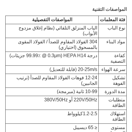
المواصفات التقنية
فئة المعلمات
المواصفات التفصيلية
نوع الباب
الباب المنزلق التلقائي (نظام إغلاق مزدوج
الأبواب)
مواد البناء
304 الفولاذ المقاوم للصدأ / الفولاذ المقوى
بالمسحوق (اختياري)
كفاءة
درجة HEPA H14 (99.99٪ @ 0.3μm جزيئات)
التصفية
سرعة الهواء
20-25m/s (قابلة للتعديل)
تشكيل
12-24 فوهات الفولاذ المقاوم للصدأ (ترتيب
الفوهة
الجانبين)
مدة الدورة
10-99 ثانية (مبرمجة)
متطلبات
220V/50Hz أو 380V/50Hz
الطاقة
استهلاك
1.2-2.5كيلوواط
الطاقة
مستوى
≤ 65 ديسيبل