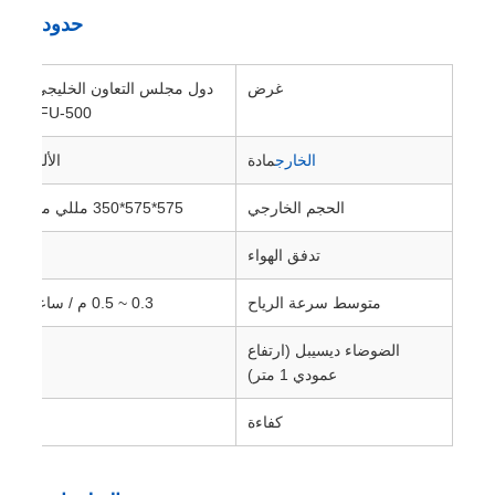
حدود
غرض
دول مجلس التعاون الخليجي-
FFU-500
الخارج
مادة
الألومنيوم 
الحجم الخارجي
575*575*350 مللي متر
تدفق الهواء
متوسط ​​سرعة الرياح
0.3 ~ 0.5 م / ساعة
الضوضاء ديسيبل (ارتفاع
عمودي 1 متر)
كفاءة