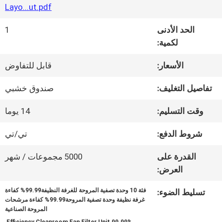
جولة
Layo...ut.pdf
في
الحد الأدنى
1
لكمية:
المصنع
الأسعار:
قابل للتفاوض
مراقبة
تفاصيل التغليف:
صندوق خشبي
الجودة
وقت التسليم:
14 يوما
شروط الدفع:
تي/تي
اتصل
القدرة على
5000 مجموعات / شهر
بنا
العرض:
فئة 10 وحدة تصفية المروحة للغرفة النظيفة99.99% كفاءة
تسليط الضوء:
أخبار
غرفة نظيفة وحدة تصفية المروحة99.99% كفاءة مرشحات
المروحة الصناعية
,
,