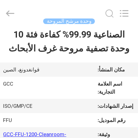
2026
Guangzhou
Cleanroom
Construction
وحدة مرشح المروحة
Co.,
Ltd..
الصناعية 99.99% كفاءة فئة 10
المنزل
All
Rights
Reserved.
وحدة تصفية مروحة غرف الأبحاث
المنتجات
مكان المنشأ:
قوانغدونغ، الصين
مقاطع
اسم العلامة
GCC
التجارية:
فيديو
إصدار الشهادات:
ISO/GMP/CE
حولنا
رقم الموديل:
FFU
وثيقة:
GCC-FFU-1200-Cleanroom-