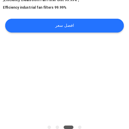
99.99% Efficiency Cleanroom Fan Filter Unit
99.99% Efficiency industrial fan filters
الحالات
افضل سعر
اطلب
عرض
أسعار
خريطة
الموقع
سياسة
الخصوصية