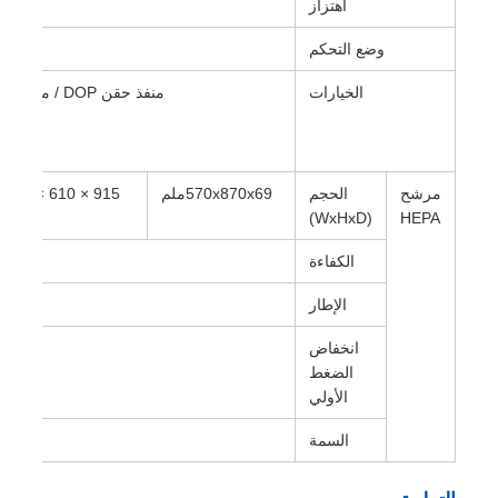
اهتزاز
وضع التحكم
الخيارات
منفذ حقن DOP / منفذ عينة DOP / منفذ اختبار انخفاض الضغط التفاضلي /
مرشح
الحجم
570x870x69ملم
915 × 610 × 69
HEPA
(WxHxD)
ملم
الكفاءة
الإطار
انخفاض
الضغط
الأولي
السمة