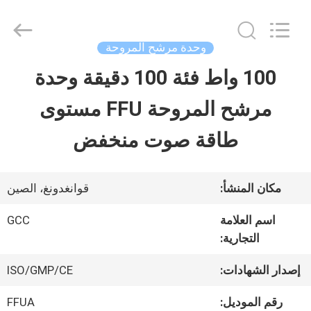
2026
Guangzhou
Cleanroom
Construction
وحدة مرشح المروحة
Co.,
Ltd..
100 واط فئة 100 دقيقة وحدة
المنزل
All
Rights
Reserved.
مرشح المروحة FFU مستوى
المنتجات
طاقة صوت منخفض
مقاطع
مكان المنشأ:
قوانغدونغ، الصين
فيديو
اسم العلامة
GCC
التجارية:
حولنا
إصدار الشهادات:
ISO/GMP/CE
رقم الموديل:
FFUA