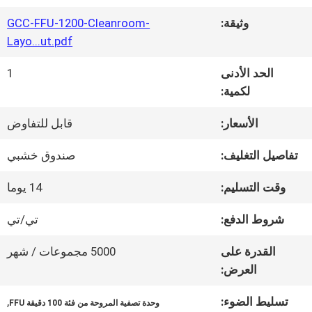
جولة
وثيقة:
GCC-FFU-1200-Cleanroom-
في
Layo...ut.pdf
المصنع
الحد الأدنى
1
لكمية:
مراقبة
الأسعار:
قابل للتفاوض
الجودة
تفاصيل التغليف:
صندوق خشبي
وقت التسليم:
14 يوما
اتصل
شروط الدفع:
تي/تي
بنا
القدرة على
5000 مجموعات / شهر
العرض:
أخبار
تسليط الضوء:
,
وحدة تصفية المروحة من فئة 100 دقيقة FFU